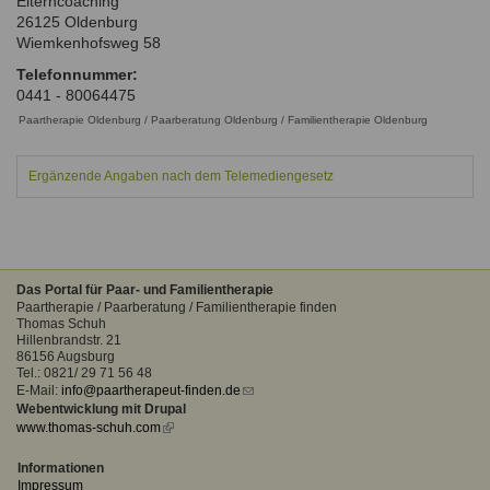
Elterncoaching
Ausbildungsinstitute
26125
Oldenburg
Sitemap
Formular zur Registrierung
Familienthemen
Qualitätssicherung
Wiemkenhofsweg 58
Fortbildungen
Links
Qualität unserer Therapeuten
Telefonnummer:
Information über Qualifikation
Systemischer Ansatz
0441 - 80064475
Liste der Fachverbände
Paartherapie Oldenburg / Paarberatung Oldenburg / Familientherapie Oldenburg
Benutzername
*
Veranstaltungen
Ergänzende Angaben nach dem Telemediengesetz
Seminare und Kurse
Passwort
*
Fortbildungen
vergessen?
Das Portal für Paar- und Familientherapie
Paartherapie / Paarberatung / Familientherapie finden
Anmelden
Thomas Schuh
Hillenbrandstr. 21
86156 Augsburg
Tel.: 0821/ 29 71 56 48
E-Mail:
info@paartherapeut-finden.de
(link
Webentwicklung mit Drupal
sends
www.thomas-schuh.com
(link
e-
is
mail)
external)
Informationen
Impressum