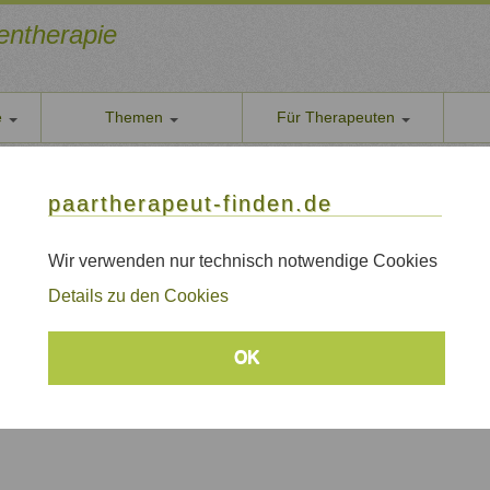
ientherapie
e
Themen
Für Therapeuten
Über u
utin
paarther
paartherapeut-finden.de
 Psychotherapeutin
Datens
Wir nehe
Wir verwenden nur technisch notwendige Cookies
AGB
Details zu den Cookies
Allgeme
Impre
roblematik und für Paare.
OK
Sitem
Links