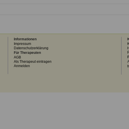
Informationen
K
Impressum
K
Datenschutzerklärung
H
Für Therapeuten
F
AGB
Als Therapeut eintragen
A
Anmelden
h