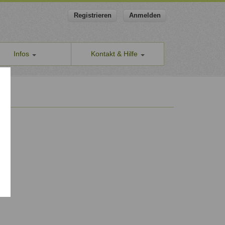
Registrieren
Anmelden
Infos
Kontakt & Hilfe
ns
Allgemeines Kontaktformular
apeut-finden.de
Hilfe & Supportanfragen
chutzerklärung
Wir sind gerne für Sie da.
men den Schutz Ihrer Daten ernst
Problem melden
Auch anonyme Meldung möglich
ine Geschäftsbedingungen
Formular zur Registrierung
ssum
Zum Registrierungsformular
ap