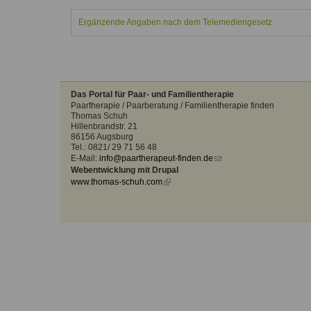
Kontakt
Angebot
auf.
Ergänzende Angaben nach dem Telemediengesetz
Therapeutenliste
nach
Zum Kontaktformular
Methode
Therapeutenliste
nach
Das Portal für Paar- und Familientherapie
Themen
Paartherapie / Paarberatung / Familientherapie finden
Thomas Schuh
Hillenbrandstr. 21
86156 Augsburg
Tel.: 0821/ 29 71 56 48
E-Mail:
info@paartherapeut-finden.de
(link
Webentwicklung mit Drupal
sends
www.thomas-schuh.com
(link
e-
is
mail)
external)