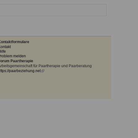
ontaktformulare
ontakt
ilfe
Problem melden
orum Paartherapie
rbeitsgemeinschaft für Paartherapie und Paarberatung
ttps://paarbeziehung.net
(link
is
external)