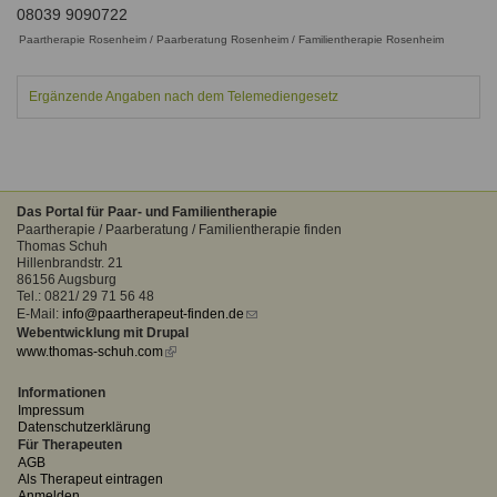
Ausbildungsinstitute
08039 9090722
Sitemap
Formular zur Registrierung
Familienthemen
Qualitätssicherung
Paartherapie Rosenheim / Paarberatung Rosenheim / Familientherapie Rosenheim
Fortbildungen
Links
Qualität unserer Therapeuten
Information über Qualifikation
Systemischer Ansatz
Ergänzende Angaben nach dem Telemediengesetz
Liste der Fachverbände
Benutzername
*
Veranstaltungen
Das Portal für Paar- und Familientherapie
Seminare und Kurse
Paartherapie / Paarberatung / Familientherapie finden
Passwort
*
Thomas Schuh
Fortbildungen
Hillenbrandstr. 21
86156 Augsburg
vergessen?
Tel.: 0821/ 29 71 56 48
Anmelden
E-Mail:
info@paartherapeut-finden.de
(link
Webentwicklung mit Drupal
sends
www.thomas-schuh.com
(link
e-
is
mail)
external)
Informationen
Impressum
Datenschutzerklärung
Für Therapeuten
AGB
Als Therapeut eintragen
Anmelden