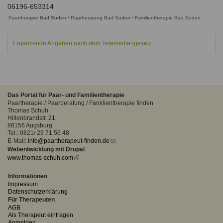
Ausbildungsinstitute
06196-653314
Sitemap
Formular zur Registrierung
Familienthemen
Qualitätssicherung
Paartherapie Bad Soden / Paarberatung Bad Soden / Familientherapie Bad Soden
Fortbildungen
Links
Qualität unserer Therapeuten
Information über Qualifikation
Systemischer Ansatz
Ergänzende Angaben nach dem Telemediengesetz
Liste der Fachverbände
Benutzername
*
Veranstaltungen
Das Portal für Paar- und Familientherapie
Seminare und Kurse
Paartherapie / Paarberatung / Familientherapie finden
Passwort
*
Thomas Schuh
Fortbildungen
Hillenbrandstr. 21
86156 Augsburg
vergessen?
Tel.: 0821/ 29 71 56 48
Anmelden
E-Mail:
info@paartherapeut-finden.de
(link
Webentwicklung mit Drupal
sends
www.thomas-schuh.com
(link
e-
is
mail)
external)
Informationen
Impressum
Datenschutzerklärung
Für Therapeuten
AGB
Als Therapeut eintragen
Anmelden