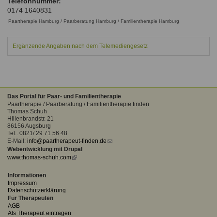
Telefonnummer:
Ausbildungsinstitute
0174 1640831
Sitemap
Formular zur Registrierung
Familienthemen
Qualitätssicherung
Fortbildungen
Paartherapie Hamburg / Paarberatung Hamburg / Familientherapie Hamburg
Links
Qualität unserer Therapeuten
Information über Qualifikation
Systemischer Ansatz
Ergänzende Angaben nach dem Telemediengesetz
Liste der Fachverbände
Benutzername
*
Veranstaltungen
Seminare und Kurse
Das Portal für Paar- und Familientherapie
Passwort
*
Paartherapie / Paarberatung / Familientherapie finden
Fortbildungen
Thomas Schuh
Hillenbrandstr. 21
vergessen?
86156 Augsburg
Tel.: 0821/ 29 71 56 48
Anmelden
E-Mail:
info@paartherapeut-finden.de
(link
Webentwicklung mit Drupal
sends
www.thomas-schuh.com
(link
e-
is
mail)
external)
Informationen
Impressum
Datenschutzerklärung
Für Therapeuten
AGB
Als Therapeut eintragen