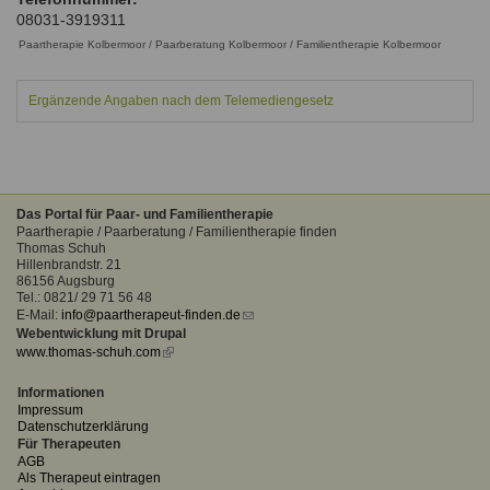
Ausbildungsinstitute
08031-3919311
Sitemap
Formular zur Registrierung
Familienthemen
Qualitätssicherung
Fortbildungen
Paartherapie Kolbermoor / Paarberatung Kolbermoor / Familientherapie Kolbermoor
Links
Qualität unserer Therapeuten
Information über Qualifikation
Systemischer Ansatz
Ergänzende Angaben nach dem Telemediengesetz
Liste der Fachverbände
Benutzername
*
Veranstaltungen
Seminare und Kurse
Das Portal für Paar- und Familientherapie
Passwort
*
Paartherapie / Paarberatung / Familientherapie finden
Fortbildungen
Thomas Schuh
Hillenbrandstr. 21
86156 Augsburg
vergessen?
Tel.: 0821/ 29 71 56 48
Anmelden
E-Mail:
info@paartherapeut-finden.de
(link
Webentwicklung mit Drupal
sends
www.thomas-schuh.com
(link
e-
is
mail)
external)
Informationen
Impressum
Datenschutzerklärung
Für Therapeuten
AGB
Als Therapeut eintragen