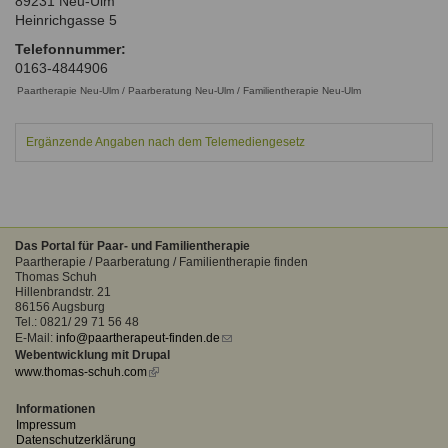
89231
Neu-Ulm
Ausbildungsinstitute
Heinrichgasse 5
Sitemap
Formular zur Registrierung
Familienthemen
Qualitätssicherung
Fortbildungen
Telefonnummer:
Links
Qualität unserer Therapeuten
0163-4844906
Information über Qualifikation
Systemischer Ansatz
Paartherapie Neu-Ulm / Paarberatung Neu-Ulm / Familientherapie Neu-Ulm
Liste der Fachverbände
Ergänzende Angaben nach dem Telemediengesetz
Benutzername
*
Veranstaltungen
Seminare und Kurse
Passwort
*
Fortbildungen
Das Portal für Paar- und Familientherapie
vergessen?
Paartherapie / Paarberatung / Familientherapie finden
Thomas Schuh
Anmelden
Hillenbrandstr. 21
86156 Augsburg
Tel.: 0821/ 29 71 56 48
E-Mail:
info@paartherapeut-finden.de
(link
Webentwicklung mit Drupal
sends
www.thomas-schuh.com
(link
e-
is
mail)
external)
Informationen
Impressum
Datenschutzerklärung