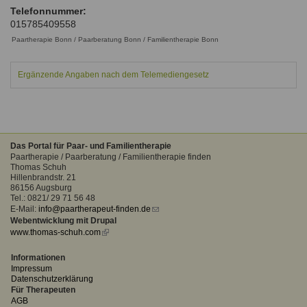
Ausbildungsinstitute
Telefonnummer:
Sitemap
Formular zur Registrierung
Familienthemen
Qualitätssicherung
015785409558
Fortbildungen
Links
Paartherapie Bonn / Paarberatung Bonn / Familientherapie Bonn
Qualität unserer Therapeuten
Information über Qualifikation
Systemischer Ansatz
Liste der Fachverbände
Ergänzende Angaben nach dem Telemediengesetz
Benutzername
*
Veranstaltungen
Seminare und Kurse
Passwort
*
Das Portal für Paar- und Familientherapie
Fortbildungen
Paartherapie / Paarberatung / Familientherapie finden
Thomas Schuh
vergessen?
Hillenbrandstr. 21
86156 Augsburg
Anmelden
Tel.: 0821/ 29 71 56 48
E-Mail:
info@paartherapeut-finden.de
(link
Webentwicklung mit Drupal
sends
www.thomas-schuh.com
(link
e-
is
mail)
external)
Informationen
Impressum
Datenschutzerklärung
Für Therapeuten
AGB