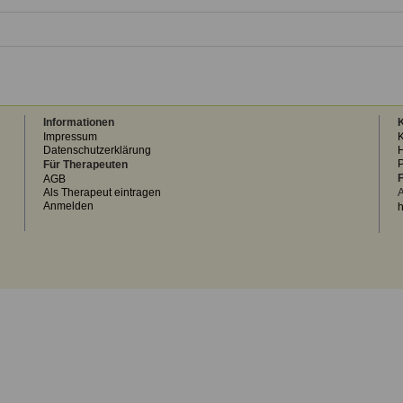
Informationen
K
Impressum
K
Datenschutzerklärung
H
Für Therapeuten
F
AGB
Als Therapeut eintragen
A
Anmelden
h