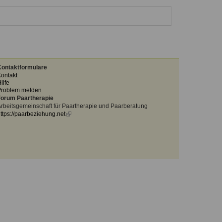
ontaktformulare
ontakt
ilfe
Problem melden
orum Paartherapie
rbeitsgemeinschaft für Paartherapie und Paarberatung
ttps://paarbeziehung.net
(link
is
external)