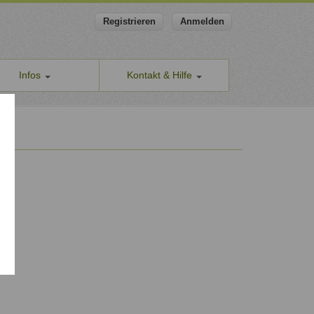
Registrieren
Anmelden
Infos
Kontakt & Hilfe
ns
Allgemeines Kontaktformular
apeut-finden.de
Hilfe & Supportanfragen
chutzerklärung
Wir sind gerne für Sie da.
men den Schutz Ihrer Daten ernst
Problem melden
Auch anonyme Meldung möglich
ine Geschäftsbedingungen
Formular zur Registrierung
ssum
Zum Registrierungsformular
ap