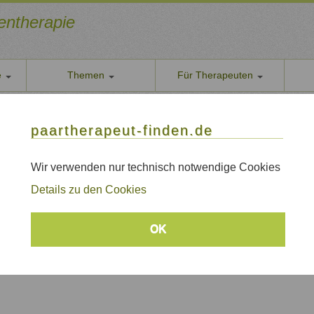
ientherapie
e
Themen
Für Therapeuten
Über u
, Traumafachberatung
paarther
paartherapeut-finden.de
 Paartherapeutin, Traumafachberatung
Datens
Wir nehe
Wir verwenden nur technisch notwendige Cookies
el, www.systemische-therapie-kassel.de
AGB
Details zu den Cookies
Allgeme
ung
Impre
eratung/ Paartherapie
OK
Sitem
Links