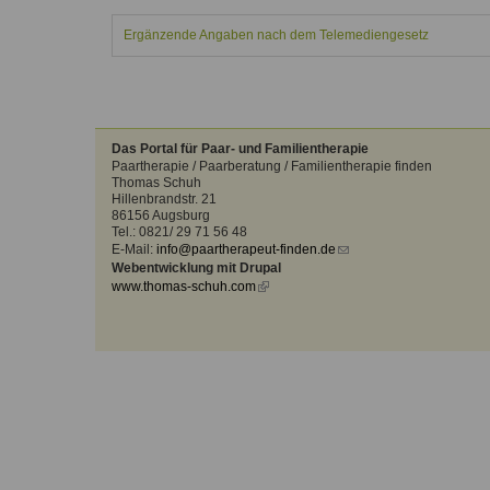
Kontakt
Angebot
auf.
Ergänzende Angaben nach dem Telemediengesetz
Therapeutenliste
nach
Zum Kontaktformular
Methode
Therapeutenliste
nach
Das Portal für Paar- und Familientherapie
Themen
Paartherapie / Paarberatung / Familientherapie finden
Thomas Schuh
Hillenbrandstr. 21
86156 Augsburg
Tel.: 0821/ 29 71 56 48
E-Mail:
info@paartherapeut-finden.de
(link
Webentwicklung mit Drupal
sends
www.thomas-schuh.com
(link
e-
is
mail)
external)