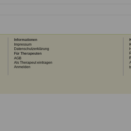
Informationen
K
Impressum
K
Datenschutzerklärung
H
Für Therapeuten
F
AGB
Als Therapeut eintragen
A
Anmelden
h