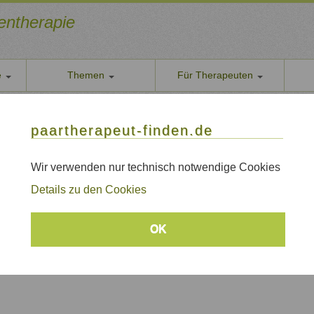
ientherapie
e
Themen
Für Therapeuten
Über u
rapeutin
paarther
paartherapeut-finden.de
stematische Therapeutin
Datens
Wir nehe
Wir verwenden nur technisch notwendige Cookies
en, Kreis Unna, Dortmund
AGB
Details zu den Cookies
Allgeme
Impre
OK
Sitem
Links