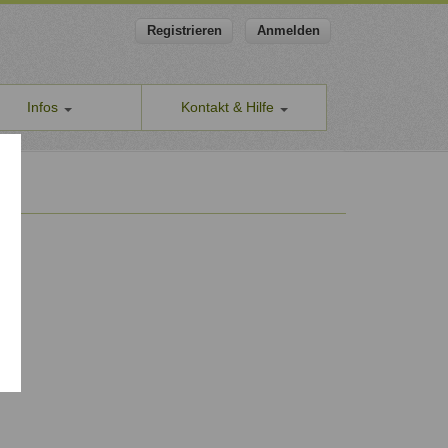
Registrieren
Anmelden
Infos
Kontakt & Hilfe
ns
Allgemeines Kontaktformular
apeut-finden.de
Hilfe & Supportanfragen
chutzerklärung
Wir sind gerne für Sie da.
men den Schutz Ihrer Daten ernst
Problem melden
Auch anonyme Meldung möglich
ine Geschäftsbedingungen
Formular zur Registrierung
ssum
Zum Registrierungsformular
ap