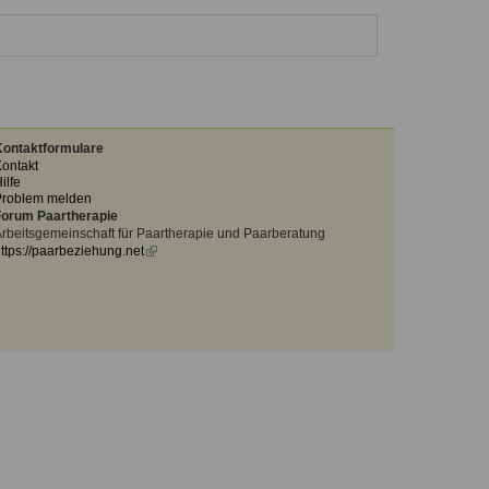
ontaktformulare
ontakt
ilfe
Problem melden
orum Paartherapie
rbeitsgemeinschaft für Paartherapie und Paarberatung
ttps://paarbeziehung.net
(link
is
external)