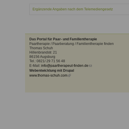
Kontakt
Angebot
auf.
Ergänzende Angaben nach dem Telemediengesetz
Therapeutenliste
nach
Zum Kontaktformular
Methode
Therapeutenliste
nach
Das Portal für Paar- und Familientherapie
Themen
Paartherapie / Paarberatung / Familientherapie finden
Thomas Schuh
Hillenbrandstr. 21
86156 Augsburg
Tel.: 0821/ 29 71 56 48
E-Mail:
info@paartherapeut-finden.de
(link
Webentwicklung mit Drupal
sends
www.thomas-schuh.com
(link
e-
is
mail)
external)