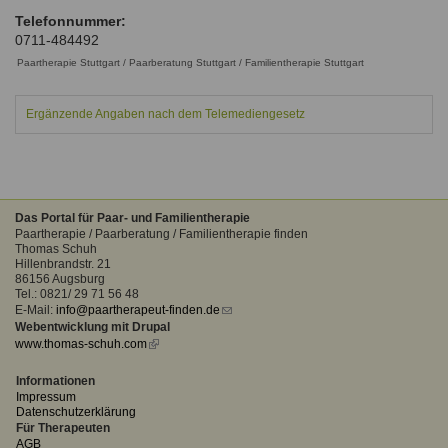
Ausbildungsinstitute
Telefonnummer:
Sitemap
Formular zur Registrierung
Familienthemen
Qualitätssicherung
0711-484492
Fortbildungen
Links
Qualität unserer Therapeuten
Paartherapie Stuttgart / Paarberatung Stuttgart / Familientherapie Stuttgart
Information über Qualifikation
Systemischer Ansatz
Liste der Fachverbände
Ergänzende Angaben nach dem Telemediengesetz
Benutzername
*
Veranstaltungen
Seminare und Kurse
Passwort
*
Das Portal für Paar- und Familientherapie
Fortbildungen
Paartherapie / Paarberatung / Familientherapie finden
Thomas Schuh
vergessen?
Hillenbrandstr. 21
86156 Augsburg
Anmelden
Tel.: 0821/ 29 71 56 48
E-Mail:
info@paartherapeut-finden.de
(link
Webentwicklung mit Drupal
sends
www.thomas-schuh.com
(link
e-
is
mail)
external)
Informationen
Impressum
Datenschutzerklärung
Für Therapeuten
AGB