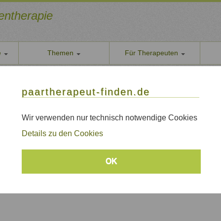
ientherapie
e
Themen
Für Therapeuten
Über u
Einzel- und Paartherapeutin
paarther
paartherapeut-finden.de
n - Systemische Einzel- und Paartherapeutin
Datens
Wir nehe
Wir verwenden nur technisch notwendige Cookies
n, Bonn/Siegburg/ NRW/Rheinlandpfalz
AGB
Details zu den Cookies
Allgeme
Impre
 Familientherapie und Beratung
OK
Sitem
Links