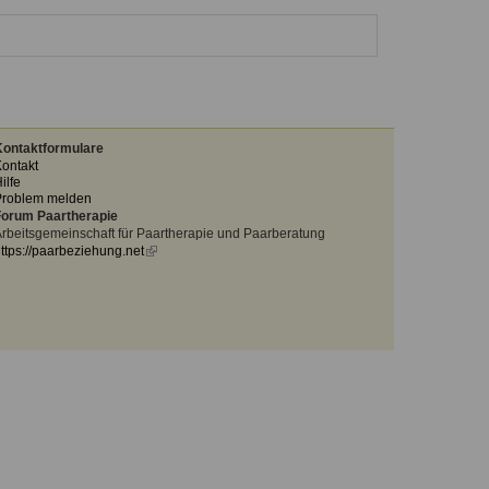
ontaktformulare
ontakt
ilfe
Problem melden
orum Paartherapie
rbeitsgemeinschaft für Paartherapie und Paarberatung
ttps://paarbeziehung.net
(link
is
external)