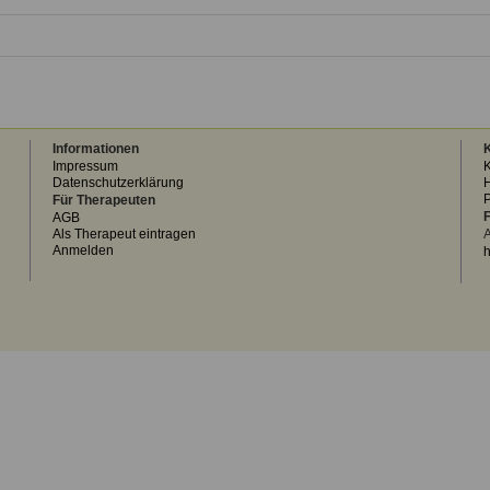
Informationen
K
Impressum
K
Datenschutzerklärung
H
Für Therapeuten
F
AGB
Als Therapeut eintragen
A
Anmelden
h