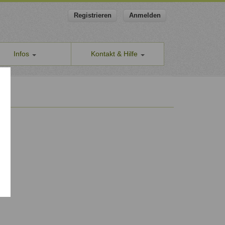
Registrieren
Anmelden
Infos
Kontakt & Hilfe
ns
Allgemeines Kontaktformular
apeut-finden.de
Hilfe & Supportanfragen
chutzerklärung
Wir sind gerne für Sie da.
men den Schutz Ihrer Daten ernst
Problem melden
Auch anonyme Meldung möglich
ine Geschäftsbedingungen
Formular zur Registrierung
ssum
Zum Registrierungsformular
ap