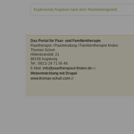
Kontakt
Angebot
auf.
Ergänzende Angaben nach dem Telemediengesetz
Therapeutenliste
nach
Zum Kontaktformular
Methode
Therapeutenliste
nach
Das Portal für Paar- und Familientherapie
Themen
Paartherapie / Paarberatung / Familientherapie finden
Thomas Schuh
Hillenbrandstr. 21
86156 Augsburg
Tel.: 0821/ 29 71 56 48
E-Mail:
info@paartherapeut-finden.de
(link
Webentwicklung mit Drupal
sends
www.thomas-schuh.com
(link
e-
is
mail)
external)