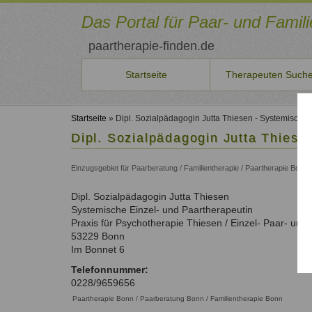
Direkt
zum
Das Portal für Paar- und Famil
Inhalt
paartherapie-finden.de
Startseite
Therapeuten Such
Sie
Therapeuten
Für
Veranstaltungen
Aus-/Fortbildung
Qualitätssicherung
Benutzername
Neuste Artikel
möchten
*
finden
neue
Startseite
» Dipl. Sozialpädagogin Jutta Thiesen - Systemische 
Seminare
Ausbildungsinstitute
Qualität
selbst
Aktuelles
Therapeuten
Dipl. Sozialpädagogin Jutta Thiese
Therapeuten
und
unserer
Liste der Systemischen Institute
Beiträge
Persönlichkeitsentwicklung
Passwort
Suche
Konditionen
Kurse
Therapeuten
auf
Fortbildungen
*
und
Einzugsgebiet für Paarberatung / Familientherapie / Paartherapie Bon
Paar- und Familientherapeuten in Ihrer Nähe
Aktuelle Angebote
Qualitätsicherung und Kriterien.
paartherapeut-
Paarbeziehung
Aktuelle Fortbildungen
Schritte
finden.de
Therapeutenliste
Fortbildungen
Familienthemen
Dipl. Sozialpädagogin
Jutta
veröffentlichen
Thiesen
So können Sie sich eintragen
Information
vergessen?
nach
Für Therapeuten und Berater
Systemische Einzel- und Paartherapeutin
oder
über
Anmelden
Systemischer
Name
Als
Praxis für Psychotherapie Thiesen / Einzel- Paar- und
Seminare
Qualifikation
Ansatz
Therapeut
53229
Bonn
ausschreiben?
Therapeutenliste
Unsere Empfehlungen zur Qualifizierung
Registrieren
Im Bonnet 6
Dann
nach
Zum Registrierungsformular
Liste
nehmen
Ort
Telefonnummer:
der
Sie
0228/9659656
Therapeutenliste
Fachverbände
mit
Paartherapie Bonn / Paarberatung Bonn / Familientherapie Bonn
nach
uns