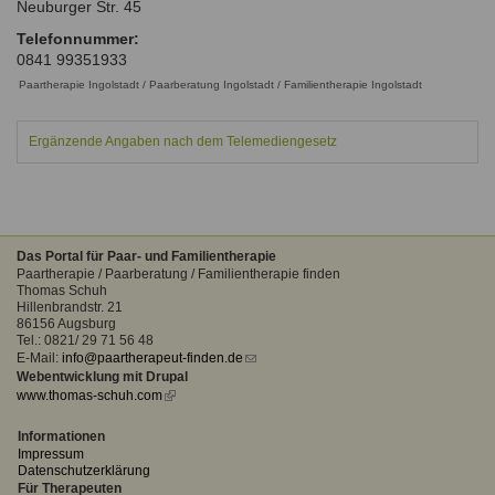
Neuburger Str. 45
Ausbildungsinstitute
Sitemap
Formular zur Registrierung
Familienthemen
Qualitätssicherung
Telefonnummer:
Fortbildungen
0841 99351933
Links
Qualität unserer Therapeuten
Information über Qualifikation
Paartherapie Ingolstadt / Paarberatung Ingolstadt / Familientherapie Ingolstadt
Systemischer Ansatz
Liste der Fachverbände
Ergänzende Angaben nach dem Telemediengesetz
Benutzername
*
Veranstaltungen
Seminare und Kurse
Passwort
*
Fortbildungen
Das Portal für Paar- und Familientherapie
Paartherapie / Paarberatung / Familientherapie finden
vergessen?
Thomas Schuh
Hillenbrandstr. 21
Anmelden
86156 Augsburg
Tel.: 0821/ 29 71 56 48
E-Mail:
info@paartherapeut-finden.de
(link
Webentwicklung mit Drupal
sends
www.thomas-schuh.com
(link
e-
is
mail)
external)
Informationen
Impressum
Datenschutzerklärung
Für Therapeuten