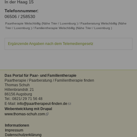
In der Haag 15
Ausbildungsinstitute
Sitemap
Formular zur Registrierung
Familienthemen
Qualitätssicherung
Telefonnummer:
Fortbildungen
06506 / 258530
Links
Qualität unserer Therapeuten
Information über Qualifikation
Paartherapie Welschbillig (Nähe Trier / Luxemburg ) / Paarberatung Welschbillig (Nähe
Systemischer Ansatz
Trier / Luxemburg ) / Familientherapie Welschbillig (Nähe Trier / Luxemburg )
Liste der Fachverbände
Ergänzende Angaben nach dem Telemediengesetz
Benutzername
*
Veranstaltungen
Seminare und Kurse
Passwort
*
Fortbildungen
Das Portal für Paar- und Familientherapie
vergessen?
Paartherapie / Paarberatung / Familientherapie finden
Thomas Schuh
Anmelden
Hillenbrandstr. 21
86156 Augsburg
Tel.: 0821/ 29 71 56 48
E-Mail:
info@paartherapeut-finden.de
(link
Webentwicklung mit Drupal
sends
www.thomas-schuh.com
(link
e-
is
mail)
external)
Informationen
Impressum
Datenschutzerklärung