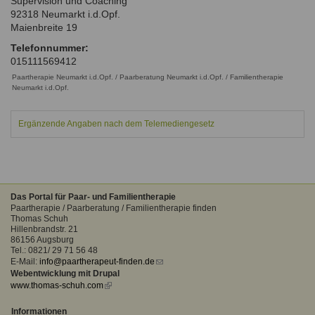
Supervision und Coaching
Ausbildungsinstitute
92318
Neumarkt i.d.Opf.
Sitemap
Formular zur Registrierung
Familienthemen
Qualitätssicherung
Maienbreite 19
Fortbildungen
Links
Qualität unserer Therapeuten
Telefonnummer:
Information über Qualifikation
Systemischer Ansatz
015111569412
Liste der Fachverbände
Paartherapie Neumarkt i.d.Opf. / Paarberatung Neumarkt i.d.Opf. / Familientherapie
Neumarkt i.d.Opf.
Benutzername
*
Veranstaltungen
Ergänzende Angaben nach dem Telemediengesetz
Seminare und Kurse
Passwort
*
Fortbildungen
vergessen?
Das Portal für Paar- und Familientherapie
Anmelden
Paartherapie / Paarberatung / Familientherapie finden
Thomas Schuh
Hillenbrandstr. 21
86156 Augsburg
Tel.: 0821/ 29 71 56 48
E-Mail:
info@paartherapeut-finden.de
(link
Webentwicklung mit Drupal
sends
www.thomas-schuh.com
(link
e-
is
mail)
external)
Informationen