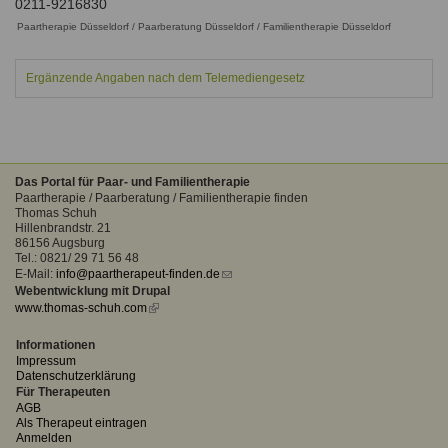
0211-9216830
Ausbildungsinstitute
Sitemap
Formular zur Registrierung
Paartherapie Düsseldorf / Paarberatung Düsseldorf / Familientherapie Düsseldorf
Familienthemen
Qualitätssicherung
Fortbildungen
Links
Qualität unserer Therapeuten
Information über Qualifikation
Ergänzende Angaben nach dem Telemediengesetz
Systemischer Ansatz
Liste der Fachverbände
Benutzername
*
Veranstaltungen
Das Portal für Paar- und Familientherapie
Seminare und Kurse
Paartherapie / Paarberatung / Familientherapie finden
Passwort
*
Thomas Schuh
Fortbildungen
Hillenbrandstr. 21
86156 Augsburg
vergessen?
Tel.: 0821/ 29 71 56 48
E-Mail:
info@paartherapeut-finden.de
(link
Anmelden
Webentwicklung mit Drupal
sends
www.thomas-schuh.com
(link
e-
is
mail)
external)
Informationen
Impressum
Datenschutzerklärung
Für Therapeuten
AGB
Als Therapeut eintragen
Anmelden