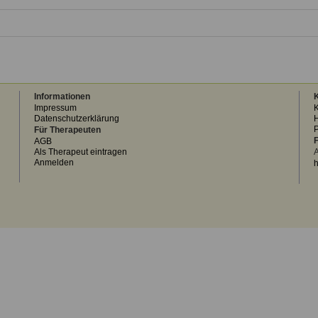
Informationen
K
Impressum
K
Datenschutzerklärung
H
Für Therapeuten
F
AGB
Als Therapeut eintragen
A
Anmelden
h