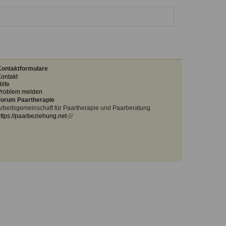
ontaktformulare
ontakt
ilfe
Problem melden
orum Paartherapie
rbeitsgemeinschaft für Paartherapie und Paarberatung
ttps://paarbeziehung.net
(link
is
external)