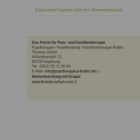
Kontakt
Angebot
auf.
Ergänzende Angaben nach dem Telemediengesetz
Therapeutenliste
nach
Zum Kontaktformular
Methode
Therapeutenliste
nach
Das Portal für Paar- und Familientherapie
Themen
Paartherapie / Paarberatung / Familientherapie finden
Thomas Schuh
Hillenbrandstr. 21
86156 Augsburg
Tel.: 0821/ 29 71 56 48
E-Mail:
info@paartherapeut-finden.de
(link
Webentwicklung mit Drupal
sends
www.thomas-schuh.com
(link
e-
is
mail)
external)