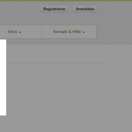
Registrieren
Anmelden
Infos
Kontakt & Hilfe
ns
Allgemeines Kontaktformular
apeut-finden.de
Hilfe & Supportanfragen
chutzerklärung
Wir sind gerne für Sie da.
men den Schutz Ihrer Daten ernst
Problem melden
Auch anonyme Meldung möglich
ine Geschäftsbedingungen
Formular zur Registrierung
ssum
Zum Registrierungsformular
ap