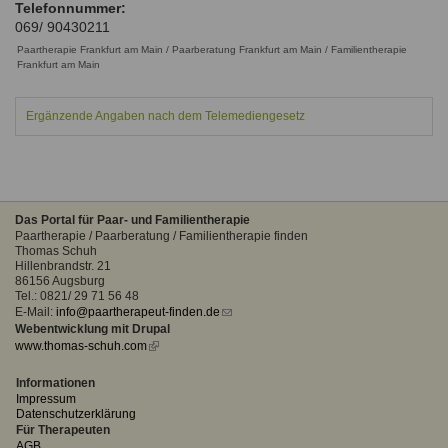
Telefonnummer:
Ausbildungsinstitute
Sitemap
069/ 90430211
Formular zur Registrierung
Familienthemen
Qualitätssicherung
Fortbildungen
Paartherapie Frankfurt am Main / Paarberatung Frankfurt am Main / Familientherapie
Links
Qualität unserer Therapeuten
Frankfurt am Main
Information über Qualifikation
Systemischer Ansatz
Liste der Fachverbände
Ergänzende Angaben nach dem Telemediengesetz
Benutzername
*
Veranstaltungen
Seminare und Kurse
Passwort
*
Das Portal für Paar- und Familientherapie
Fortbildungen
Paartherapie / Paarberatung / Familientherapie finden
Thomas Schuh
vergessen?
Hillenbrandstr. 21
86156 Augsburg
Anmelden
Tel.: 0821/ 29 71 56 48
E-Mail:
info@paartherapeut-finden.de
(link
Webentwicklung mit Drupal
sends
www.thomas-schuh.com
(link
e-
is
mail)
external)
Informationen
Impressum
Datenschutzerklärung
Für Therapeuten
AGB