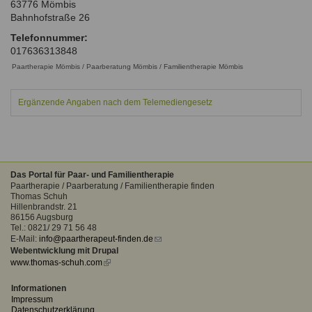
63776
Mömbis
Ausbildungsinstitute
Sitemap
Bahnhofstraße 26
Formular zur Registrierung
Familienthemen
Qualitätssicherung
Fortbildungen
Telefonnummer:
Links
Qualität unserer Therapeuten
017636313848
Information über Qualifikation
Systemischer Ansatz
Paartherapie Mömbis / Paarberatung Mömbis / Familientherapie Mömbis
Liste der Fachverbände
Ergänzende Angaben nach dem Telemediengesetz
Benutzername
*
Veranstaltungen
Seminare und Kurse
Passwort
*
Fortbildungen
Das Portal für Paar- und Familientherapie
vergessen?
Paartherapie / Paarberatung / Familientherapie finden
Anmelden
Thomas Schuh
Hillenbrandstr. 21
86156 Augsburg
Tel.: 0821/ 29 71 56 48
E-Mail:
info@paartherapeut-finden.de
(link
Webentwicklung mit Drupal
sends
www.thomas-schuh.com
(link
e-
is
mail)
external)
Informationen
Impressum
Datenschutzerklärung