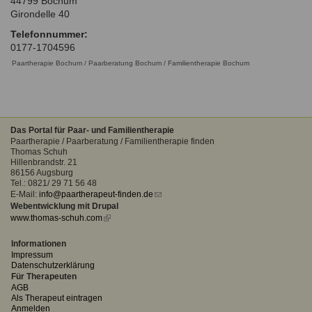
44799
Bochum
Ausbildungsinstitute
Girondelle 40
Sitemap
Formular zur Registrierung
Familienthemen
Qualitätssicherung
Fortbildungen
Telefonnummer:
Links
Qualität unserer Therapeuten
0177-1704596
Information über Qualifikation
Systemischer Ansatz
Paartherapie Bochum / Paarberatung Bochum / Familientherapie Bochum
Liste der Fachverbände
Benutzername
*
Veranstaltungen
Das Portal für Paar- und Familientherapie
Seminare und Kurse
Paartherapie / Paarberatung / Familientherapie finden
Passwort
*
Thomas Schuh
Fortbildungen
Hillenbrandstr. 21
86156 Augsburg
vergessen?
Tel.: 0821/ 29 71 56 48
E-Mail:
info@paartherapeut-finden.de
(link
Anmelden
Webentwicklung mit Drupal
sends
www.thomas-schuh.com
(link
e-
is
mail)
external)
Informationen
Impressum
Datenschutzerklärung
Für Therapeuten
AGB
Als Therapeut eintragen
Anmelden