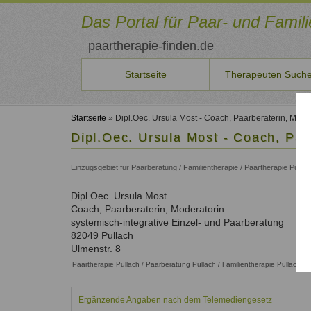
Direkt
zum
Das Portal für Paar- und Famil
Inhalt
paartherapie-finden.de
Startseite
Therapeuten Such
Sie
Therapeuten
Für
Veranstaltungen
Aus-/Fortbildung
Qualitätssicherung
Benutzername
Neuste Artikel
möchten
*
finden
neue
Startseite
» Dipl.Oec. Ursula Most - Coach, Paarberaterin, Mode
Seminare
Ausbildungsinstitute
Qualität
selbst
Aktuelles
Therapeuten
Dipl.Oec. Ursula Most - Coach, Paa
Therapeuten
und
unserer
Liste der Systemischen Institute
Beiträge
Persönlichkeitsentwicklung
Passwort
Suche
Konditionen
Kurse
Therapeuten
auf
Fortbildungen
*
und
Einzugsgebiet für Paarberatung / Familientherapie / Paartherapie Pullac
Paar- und Familientherapeuten in Ihrer Nähe
Aktuelle Angebote
Qualitätsicherung und Kriterien.
paartherapeut-
Paarbeziehung
Aktuelle Fortbildungen
Schritte
finden.de
Therapeutenliste
Fortbildungen
Familienthemen
Dipl.Oec.
Ursula
Most
veröffentlichen
So können Sie sich eintragen
Information
vergessen?
nach
Für Therapeuten und Berater
Coach, Paarberaterin, Moderatorin
oder
über
Anmelden
Systemischer
Name
Als
systemisch-integrative Einzel- und Paarberatung
Seminare
Qualifikation
Ansatz
Therapeut
82049
Pullach
ausschreiben?
Therapeutenliste
Unsere Empfehlungen zur Qualifizierung
Registrieren
Ulmenstr. 8
Dann
nach
Zum Registrierungsformular
Liste
nehmen
Paartherapie Pullach / Paarberatung Pullach / Familientherapie Pullach
Ort
der
Sie
Therapeutenliste
Fachverbände
mit
Ergänzende Angaben nach dem Telemediengesetz
nach
uns