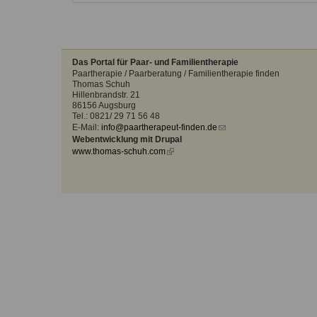
Kontakt
Angebot
auf.
Therapeutenliste
nach
Zum Kontaktformular
Methode
Das Portal für Paar- und Familientherapie
Paartherapie / Paarberatung / Familientherapie finden
Therapeutenliste
Thomas Schuh
nach
Hillenbrandstr. 21
Themen
86156 Augsburg
Tel.: 0821/ 29 71 56 48
E-Mail:
info@paartherapeut-finden.de
(link
Webentwicklung mit Drupal
sends
www.thomas-schuh.com
(link
e-
is
mail)
external)