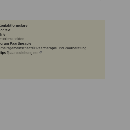
ontaktformulare
ontakt
ilfe
Problem melden
orum Paartherapie
rbeitsgemeinschaft für Paartherapie und Paarberatung
ttps://paarbeziehung.net
(link
is
external)