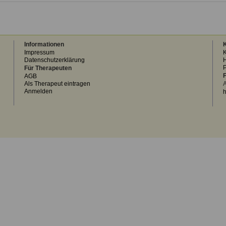
Informationen
K
Impressum
K
Datenschutzerklärung
H
Für Therapeuten
F
AGB
Als Therapeut eintragen
A
Anmelden
h