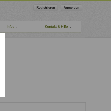
Registrieren
Anmelden
Infos
Kontakt & Hilfe
ns
Allgemeines Kontaktformular
apeut-finden.de
Hilfe & Supportanfragen
chutzerklärung
Wir sind gerne für Sie da.
men den Schutz Ihrer Daten ernst
Problem melden
Auch anonyme Meldung möglich
ine Geschäftsbedingungen
Formular zur Registrierung
ssum
Zum Registrierungsformular
ap