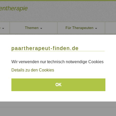
ientherapie
e
Themen
Für Therapeuten
Über u
ratorin
paarther
paartherapeut-finden.de
rberaterin, Moderatorin
Datens
Wir nehe
Wir verwenden nur technisch notwendige Cookies
h,
AGB
Details zu den Cookies
Allgeme
Impre
OK
Sitem
Links