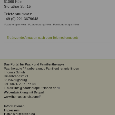
51069
Köln
Ausbildungsinstitute
Sitemap
Gierather Str. 15
Formular zur Registrierung
Familienthemen
Qualitätssicherung
Fortbildungen
Telefonnummer:
Links
Qualität unserer Therapeuten
+49 (0) 221 3679648
Information über Qualifikation
Systemischer Ansatz
Paartherapie Köln / Paarberatung Köln / Familientherapie Köln
Liste der Fachverbände
Ergänzende Angaben nach dem Telemediengesetz
Benutzername
*
Veranstaltungen
Seminare und Kurse
Passwort
*
Fortbildungen
Das Portal für Paar- und Familientherapie
vergessen?
Paartherapie / Paarberatung / Familientherapie finden
Anmelden
Thomas Schuh
Hillenbrandstr. 21
86156 Augsburg
Tel.: 0821/ 29 71 56 48
E-Mail:
info@paartherapeut-finden.de
(link
Webentwicklung mit Drupal
sends
www.thomas-schuh.com
(link
e-
is
mail)
external)
Informationen
Impressum
Datenschutzerklärung