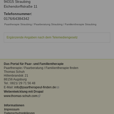
94315
Straubing
Ausbildungsinstitute
Sitemap
Eichendorffstraße 11
Formular zur Registrierung
Familienthemen
Qualitätssicherung
Fortbildungen
Telefonnummer:
Links
Qualität unserer Therapeuten
0176/64384342
Information über Qualifikation
Systemischer Ansatz
Paartherapie Straubing / Paarberatung Straubing / Familientherapie Straubing
Liste der Fachverbände
Ergänzende Angaben nach dem Telemediengesetz
Benutzername
*
Veranstaltungen
Seminare und Kurse
Passwort
*
Fortbildungen
Das Portal für Paar- und Familientherapie
vergessen?
Paartherapie / Paarberatung / Familientherapie finden
Anmelden
Thomas Schuh
Hillenbrandstr. 21
86156 Augsburg
Tel.: 0821/ 29 71 56 48
E-Mail:
info@paartherapeut-finden.de
(link
Webentwicklung mit Drupal
sends
www.thomas-schuh.com
(link
e-
is
mail)
external)
Informationen
Impressum
Datenschutzerklärung