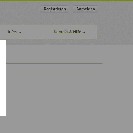
Registrieren
Anmelden
Infos
Kontakt & Hilfe
ns
Allgemeines Kontaktformular
apeut-finden.de
Hilfe & Supportanfragen
chutzerklärung
Wir sind gerne für Sie da.
men den Schutz Ihrer Daten ernst
Problem melden
Auch anonyme Meldung möglich
ine Geschäftsbedingungen
Formular zur Registrierung
ssum
Zum Registrierungsformular
ap