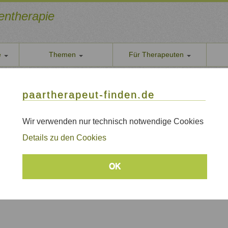
ientherapie
e
Themen
Für Therapeuten
Über u
FS)/ + EFT-Therapie
paarther
paartherapeut-finden.de
rtherapeutin (DGFS)/ + EFT-Therapie
Datens
Wir nehe
Wir verwenden nur technisch notwendige Cookies
 Neukölln, Kreuzberg, Alt-treptow
AGB
Details zu den Cookies
Allgeme
ie
Impre
OK
Sitem
Links