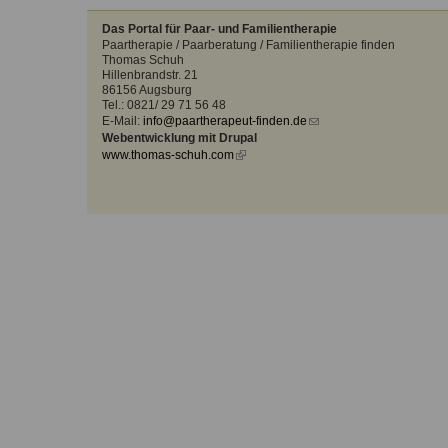
Kontakt
Angebot
auf.
Das Portal für Paar- und Familientherapie
Therapeutenliste
Paartherapie / Paarberatung / Familientherapie finden
nach
Zum Kontaktformular
Thomas Schuh
Hillenbrandstr. 21
Methode
86156 Augsburg
Tel.: 0821/ 29 71 56 48
Therapeutenliste
E-Mail:
info@paartherapeut-finden.de
(link
nach
Webentwicklung mit Drupal
sends
Themen
www.thomas-schuh.com
(link
e-
is
mail)
external)