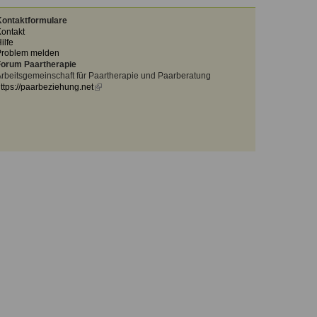
ontaktformulare
ontakt
ilfe
Problem melden
orum Paartherapie
rbeitsgemeinschaft für Paartherapie und Paarberatung
ttps://paarbeziehung.net
(link
is
external)