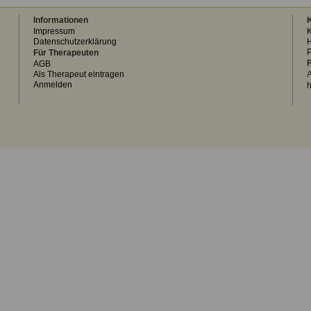
Informationen
K
Impressum
K
Datenschutzerklärung
H
Für Therapeuten
F
AGB
Als Therapeut eintragen
A
Anmelden
h