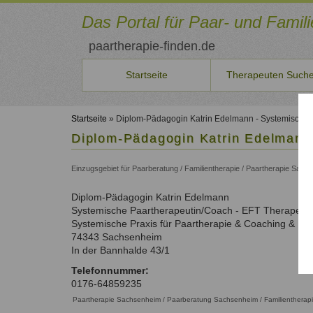
Direkt
zum
Das Portal für Paar- und Famil
Inhalt
paartherapie-finden.de
Startseite
Therapeuten Such
Sie
Therapeuten
Für
Veranstaltungen
Aus-/Fortbildung
Qualitätssicherung
Benutzername
Neuste Artikel
möchten
*
finden
neue
Startseite
» Diplom-Pädagogin Katrin Edelmann - Systemische 
Seminare
Ausbildungsinstitute
Qualität
selbst
Aktuelles
Therapeuten
Diplom-Pädagogin Katrin Edelmann 
Therapeuten
und
unserer
Liste der Systemischen Institute
Beiträge
Persönlichkeitsentwicklung
Passwort
Suche
Konditionen
Kurse
Therapeuten
auf
Fortbildungen
*
und
Einzugsgebiet für Paarberatung / Familientherapie / Paartherapie Sac
Paar- und Familientherapeuten in Ihrer Nähe
Aktuelle Angebote
Qualitätsicherung und Kriterien.
paartherapeut-
Paarbeziehung
Aktuelle Fortbildungen
Schritte
finden.de
Therapeutenliste
Fortbildungen
Familienthemen
Diplom-Pädagogin
Katrin
Edelmann
veröffentlichen
So können Sie sich eintragen
Information
vergessen?
nach
Für Therapeuten und Berater
Systemische Paartherapeutin/Coach - EFT Therapeuti
oder
über
Anmelden
Systemischer
Name
Als
Systemische Praxis für Paartherapie & Coaching & Ein
Seminare
Qualifikation
Ansatz
Therapeut
74343
Sachsenheim
ausschreiben?
Therapeutenliste
Unsere Empfehlungen zur Qualifizierung
Registrieren
In der Bannhalde 43/1
Dann
nach
Zum Registrierungsformular
Liste
nehmen
Ort
Telefonnummer:
der
Sie
0176-64859235
Therapeutenliste
Fachverbände
mit
Paartherapie Sachsenheim / Paarberatung Sachsenheim / Familienthera
nach
uns