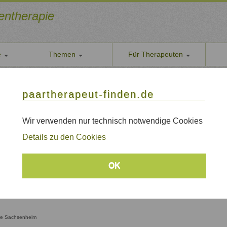
ientherapie
e
Themen
Für Therapeuten
Über u
Paartherapeutin/Coach - EFT Therapeutin
paarther
paartherapeut-finden.de
- Systemische Paartherapeutin/Coach - EFT 
Datens
Wir nehe
Wir verwenden nur technisch notwendige Cookies
hsenheim, Bietigheim, Sachsenheim, Vaihingen, Landkreis Ludwigsburg
AGB
Details zu den Cookies
Allgeme
n
Impre
zelberatung
OK
Sitem
Links
pie Sachsenheim