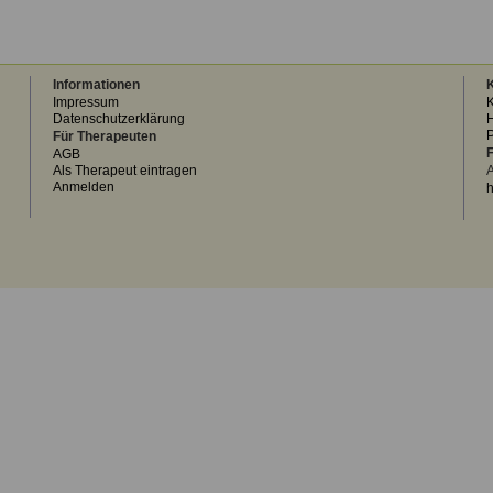
Informationen
K
Impressum
K
Datenschutzerklärung
H
Für Therapeuten
F
AGB
Als Therapeut eintragen
A
Anmelden
h