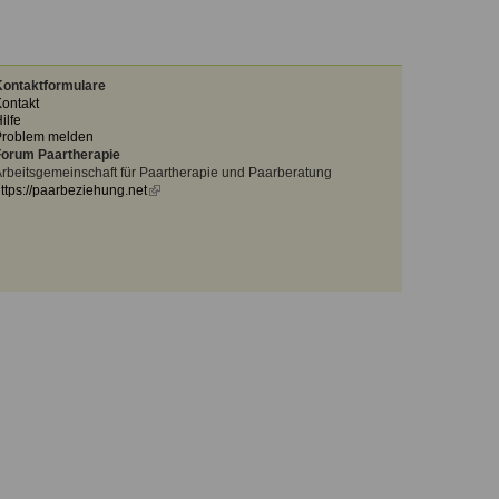
ontaktformulare
ontakt
ilfe
Problem melden
orum Paartherapie
rbeitsgemeinschaft für Paartherapie und Paarberatung
ttps://paarbeziehung.net
(link
is
external)