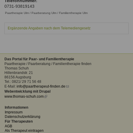
Telefonnummer:
Ausbildungsinstitute
0731-93819143
Sitemap
Formular zur Registrierung
Familienthemen
Qualitätssicherung
Fortbildungen
Paartherapie Ulm / Paarberatung Ulm / Familientherapie Ulm
Links
Qualität unserer Therapeuten
Information über Qualifikation
Systemischer Ansatz
Ergänzende Angaben nach dem Telemediengesetz
Liste der Fachverbände
Benutzername
*
Veranstaltungen
Seminare und Kurse
Das Portal für Paar- und Familientherapie
Passwort
*
Paartherapie / Paarberatung / Familientherapie finden
Fortbildungen
Thomas Schuh
Hillenbrandstr. 21
vergessen?
86156 Augsburg
Tel.: 0821/ 29 71 56 48
Anmelden
E-Mail:
info@paartherapeut-finden.de
(link
Webentwicklung mit Drupal
sends
www.thomas-schuh.com
(link
e-
is
mail)
external)
Informationen
Impressum
Datenschutzerklärung
Für Therapeuten
AGB
Als Therapeut eintragen