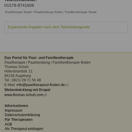
Ausbildungsinstitute
01578-8741606
Sitemap
Formular zur Registrierung
Familienthemen
Qualitätssicherung
Fortbildungen
Paartherapie Stade / Paarberatung Stade / Familientherapie Stade
Links
Qualität unserer Therapeuten
Information über Qualifikation
Systemischer Ansatz
Ergänzende Angaben nach dem Telemediengesetz
Liste der Fachverbände
Benutzername
*
Veranstaltungen
Seminare und Kurse
Das Portal für Paar- und Familientherapie
Passwort
*
Paartherapie / Paarberatung / Familientherapie finden
Fortbildungen
Thomas Schuh
Hillenbrandstr. 21
86156 Augsburg
vergessen?
Tel.: 0821/ 29 71 56 48
Anmelden
E-Mail:
info@paartherapeut-finden.de
(link
Webentwicklung mit Drupal
sends
www.thomas-schuh.com
(link
e-
is
mail)
external)
Informationen
Impressum
Datenschutzerklärung
Für Therapeuten
AGB
Als Therapeut eintragen