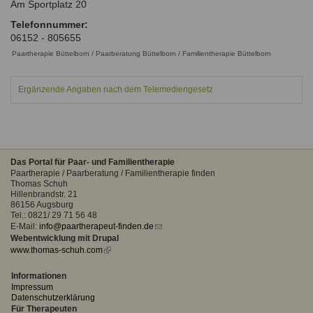
Am Sportplatz 20
Ausbildungsinstitute
Sitemap
Formular zur Registrierung
Familienthemen
Qualitätssicherung
Telefonnummer:
Fortbildungen
06152 - 805655
Links
Qualität unserer Therapeuten
Information über Qualifikation
Paartherapie Büttelborn / Paarberatung Büttelborn / Familientherapie Büttelborn
Systemischer Ansatz
Liste der Fachverbände
Ergänzende Angaben nach dem Telemediengesetz
Benutzername
*
Veranstaltungen
Seminare und Kurse
Passwort
*
Fortbildungen
Das Portal für Paar- und Familientherapie
Paartherapie / Paarberatung / Familientherapie finden
vergessen?
Thomas Schuh
Hillenbrandstr. 21
Anmelden
86156 Augsburg
Tel.: 0821/ 29 71 56 48
E-Mail:
info@paartherapeut-finden.de
(link
Webentwicklung mit Drupal
sends
www.thomas-schuh.com
(link
e-
is
mail)
external)
Informationen
Impressum
Datenschutzerklärung
Für Therapeuten