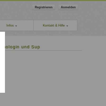
Registrieren
Anmelden
Infos
Kontakt & Hilfe
ns
Allgemeines Kontaktformular
apeut-finden.de
Hilfe & Supportanfragen
ychologin und Sup
chutzerklärung
Wir sind gerne für Sie da.
men den Schutz Ihrer Daten ernst
Problem melden
Auch anonyme Meldung möglich
ine Geschäftsbedingungen
Formular zur Registrierung
ssum
Zum Registrierungsformular
ap