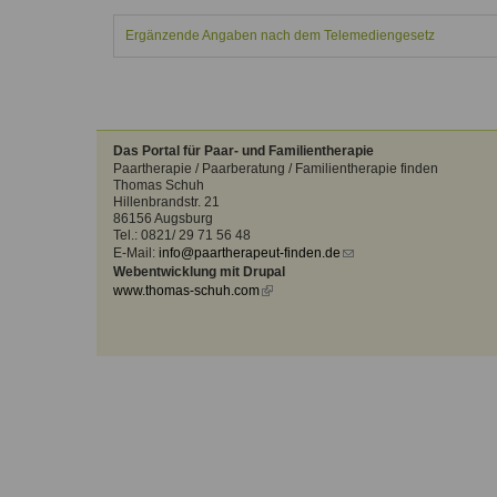
Kontakt
Angebot
auf.
Ergänzende Angaben nach dem Telemediengesetz
Therapeutenliste
nach
Zum Kontaktformular
Methode
Therapeutenliste
nach
Das Portal für Paar- und Familientherapie
Themen
Paartherapie / Paarberatung / Familientherapie finden
Thomas Schuh
Hillenbrandstr. 21
86156 Augsburg
Tel.: 0821/ 29 71 56 48
E-Mail:
info@paartherapeut-finden.de
(link
Webentwicklung mit Drupal
sends
www.thomas-schuh.com
(link
e-
is
mail)
external)