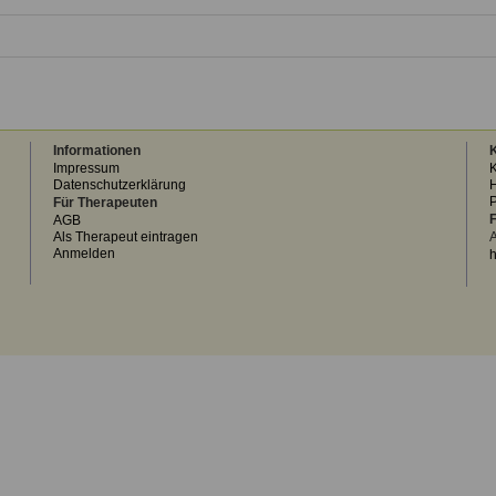
Informationen
K
Impressum
K
Datenschutzerklärung
H
Für Therapeuten
F
AGB
Als Therapeut eintragen
A
Anmelden
h