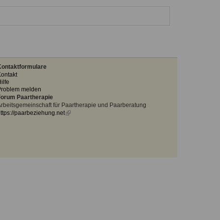
ontaktformulare
ontakt
ilfe
Problem melden
orum Paartherapie
rbeitsgemeinschaft für Paartherapie und Paarberatung
ttps://paarbeziehung.net
(link
is
external)