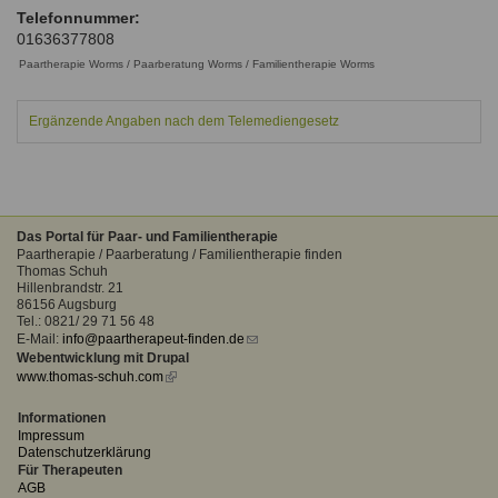
Ausbildungsinstitute
Telefonnummer:
Sitemap
Formular zur Registrierung
Familienthemen
Qualitätssicherung
01636377808
Fortbildungen
Links
Paartherapie Worms / Paarberatung Worms / Familientherapie Worms
Qualität unserer Therapeuten
Information über Qualifikation
Systemischer Ansatz
Liste der Fachverbände
Ergänzende Angaben nach dem Telemediengesetz
Benutzername
*
Veranstaltungen
Seminare und Kurse
Passwort
*
Das Portal für Paar- und Familientherapie
Fortbildungen
Paartherapie / Paarberatung / Familientherapie finden
Thomas Schuh
vergessen?
Hillenbrandstr. 21
86156 Augsburg
Anmelden
Tel.: 0821/ 29 71 56 48
E-Mail:
info@paartherapeut-finden.de
(link
Webentwicklung mit Drupal
sends
www.thomas-schuh.com
(link
e-
is
mail)
external)
Informationen
Impressum
Datenschutzerklärung
Für Therapeuten
AGB