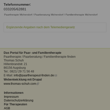
Ausbildungsinstitute
Telefonnummer:
Sitemap
Formular zur Registrierung
Familienthemen
Qualitätssicherung
033205/62881
Fortbildungen
Links
Paartherapie Michendorf / Paarberatung Michendorf / Familientherapie Michendorf
Qualität unserer Therapeuten
Information über Qualifikation
Systemischer Ansatz
Liste der Fachverbände
Ergänzende Angaben nach dem Telemediengesetz
Benutzername
*
Veranstaltungen
Seminare und Kurse
Passwort
*
Das Portal für Paar- und Familientherapie
Fortbildungen
Paartherapie / Paarberatung / Familientherapie finden
Thomas Schuh
vergessen?
Hillenbrandstr. 21
86156 Augsburg
Anmelden
Tel.: 0821/ 29 71 56 48
E-Mail:
info@paartherapeut-finden.de
(link
Webentwicklung mit Drupal
sends
www.thomas-schuh.com
(link
e-
is
mail)
external)
Informationen
Impressum
Datenschutzerklärung
Für Therapeuten
AGB