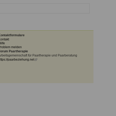
ontaktformulare
ontakt
ilfe
Problem melden
orum Paartherapie
rbeitsgemeinschaft für Paartherapie und Paarberatung
ttps://paarbeziehung.net
(link
is
external)