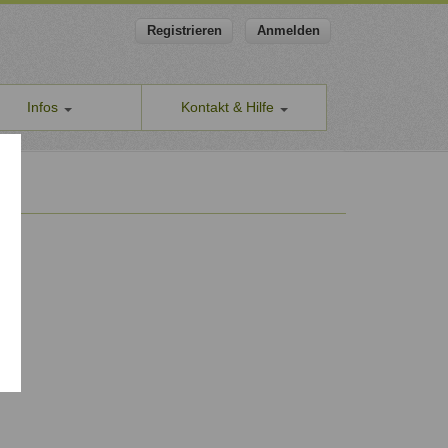
Registrieren
Anmelden
Infos
Kontakt & Hilfe
ns
Allgemeines Kontaktformular
apeut-finden.de
Hilfe & Supportanfragen
chutzerklärung
Wir sind gerne für Sie da.
men den Schutz Ihrer Daten ernst
Problem melden
Auch anonyme Meldung möglich
ine Geschäftsbedingungen
Formular zur Registrierung
ssum
Zum Registrierungsformular
ap