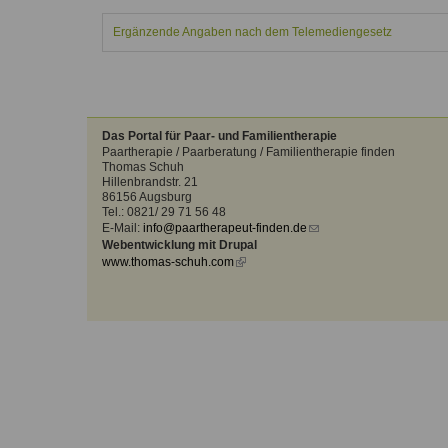
Kontakt
Angebot
auf.
Ergänzende Angaben nach dem Telemediengesetz
Therapeutenliste
nach
Zum Kontaktformular
Methode
Therapeutenliste
nach
Das Portal für Paar- und Familientherapie
Themen
Paartherapie / Paarberatung / Familientherapie finden
Thomas Schuh
Hillenbrandstr. 21
86156 Augsburg
Tel.: 0821/ 29 71 56 48
E-Mail:
info@paartherapeut-finden.de
(link
Webentwicklung mit Drupal
sends
www.thomas-schuh.com
(link
e-
is
mail)
external)