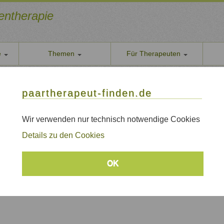
ientherapie
e
Themen
Für Therapeuten
Über u
 und Familientherapeutin
paarther
paartherapeut-finden.de
he Einzel-, Paar und Familientherapeutin
Datens
Wir nehe
Wir verwenden nur technisch notwendige Cookies
chen, Aachen und Umgebung
AGB
Details zu den Cookies
Allgeme
Impre
OK
Sitem
Links