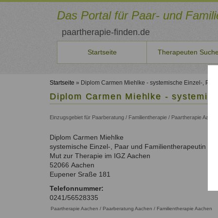
Direkt
zum
Das Portal für Paar- und Famil
Inhalt
paartherapie-finden.de
Startseite
Therapeuten Such
Sie
Therapeuten
Für
Veranstaltungen
Aus-/Fortbildung
Qualitätssicherung
Benutzername
Neuste Artikel
möchten
*
finden
neue
Startseite
» Diplom Carmen Miehlke - systemische Einzel-, Paar
Seminare
Ausbildungsinstitute
Qualität
selbst
Aktuelles
Therapeuten
Diplom Carmen Miehlke - systemisc
Therapeuten
und
unserer
Liste der Systemischen Institute
Beiträge
Persönlichkeitsentwicklung
Passwort
Suche
Konditionen
Kurse
Therapeuten
auf
Fortbildungen
*
und
Einzugsgebiet für Paarberatung / Familientherapie / Paartherapie Aa
Paar- und Familientherapeuten in Ihrer Nähe
Aktuelle Angebote
Qualitätsicherung und Kriterien.
paartherapeut-
Paarbeziehung
Aktuelle Fortbildungen
Schritte
finden.de
Therapeutenliste
Fortbildungen
Familienthemen
Diplom
Carmen
Miehlke
veröffentlichen
So können Sie sich eintragen
Information
vergessen?
nach
Für Therapeuten und Berater
systemische Einzel-, Paar und Familientherapeutin
oder
über
Anmelden
Systemischer
Name
Als
Mut zur Therapie im IGZ Aachen
Seminare
Qualifikation
Ansatz
Therapeut
52066
Aachen
ausschreiben?
Therapeutenliste
Unsere Empfehlungen zur Qualifizierung
Registrieren
Eupener Sraße 181
Dann
nach
Zum Registrierungsformular
Liste
nehmen
Ort
Telefonnummer:
der
Sie
0241/56528335
Therapeutenliste
Fachverbände
mit
Paartherapie Aachen / Paarberatung Aachen / Familientherapie Aachen
nach
uns