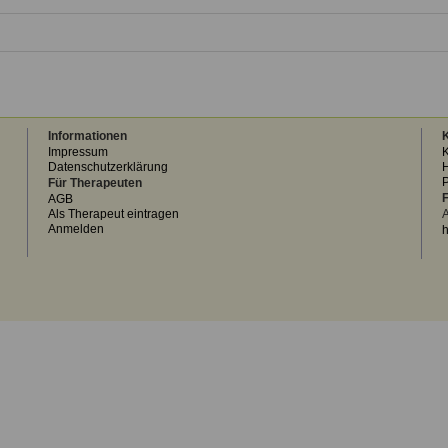
Informationen
K
Impressum
K
Datenschutzerklärung
H
Für Therapeuten
F
AGB
Als Therapeut eintragen
A
Anmelden
h