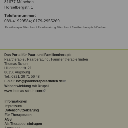
81677
München
Ausbildungsinstitute
Sitemap
Hörselbergstr. 1
Formular zur Registrierung
Familienthemen
Qualitätssicherung
Fortbildungen
Telefonnummer:
Links
Qualität unserer Therapeuten
089-41929584; 0179-2955269
Information über Qualifikation
Systemischer Ansatz
Paartherapie München / Paarberatung München / Familientherapie München
Liste der Fachverbände
Benutzername
*
Veranstaltungen
Seminare und Kurse
Das Portal für Paar- und Familientherapie
Paartherapie / Paarberatung / Familientherapie finden
Passwort
*
Fortbildungen
Thomas Schuh
Hillenbrandstr. 21
86156 Augsburg
vergessen?
Tel.: 0821/ 29 71 56 48
Anmelden
E-Mail:
info@paartherapeut-finden.de
(link
Webentwicklung mit Drupal
sends
www.thomas-schuh.com
(link
e-
is
mail)
external)
Informationen
Impressum
Datenschutzerklärung
Für Therapeuten
AGB
Als Therapeut eintragen