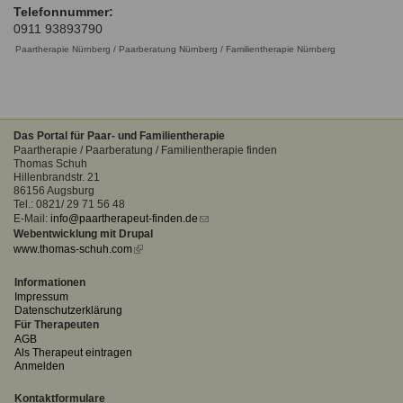
Ausbildungsinstitute
Telefonnummer:
Sitemap
Formular zur Registrierung
Familienthemen
0911 93893790
Qualitätssicherung
Fortbildungen
Links
Paartherapie Nürnberg / Paarberatung Nürnberg / Familientherapie Nürnberg
Qualität unserer Therapeuten
Information über Qualifikation
Systemischer Ansatz
Liste der Fachverbände
Das Portal für Paar- und Familientherapie
Benutzername
*
Veranstaltungen
Paartherapie / Paarberatung / Familientherapie finden
Thomas Schuh
Seminare und Kurse
Hillenbrandstr. 21
Passwort
*
86156 Augsburg
Fortbildungen
Tel.: 0821/ 29 71 56 48
E-Mail:
info@paartherapeut-finden.de
(link
vergessen?
Webentwicklung mit Drupal
sends
www.thomas-schuh.com
(link
e-
Anmelden
is
mail)
external)
Informationen
Impressum
Datenschutzerklärung
Für Therapeuten
AGB
Als Therapeut eintragen
Anmelden
Kontaktformulare