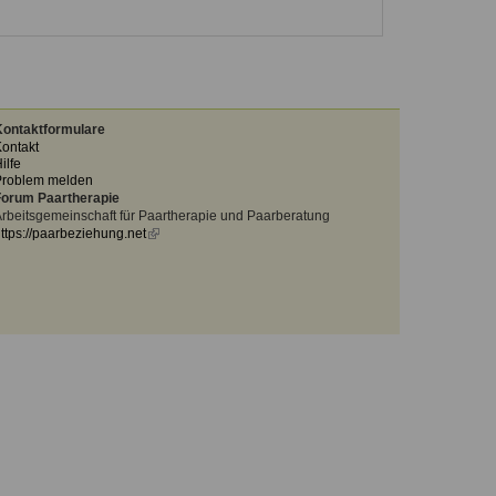
ontaktformulare
ontakt
ilfe
Problem melden
orum Paartherapie
rbeitsgemeinschaft für Paartherapie und Paarberatung
ttps://paarbeziehung.net
(link
is
external)