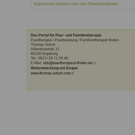
Kontakt
Angebot
Ergänzende Angaben nach dem Telemediengesetz
auf.
Therapeutenliste
nach
Zum Kontaktformular
Methode
Therapeutenliste
Das Portal für Paar- und Familientherapie
nach
Paartherapie / Paarberatung / Familientherapie finden
Themen
Thomas Schuh
Hillenbrandstr. 21
86156 Augsburg
Tel.: 0821/ 29 71 56 48
E-Mail:
info@paartherapeut-finden.de
(link
Webentwicklung mit Drupal
sends
www.thomas-schuh.com
(link
e-
is
mail)
external)