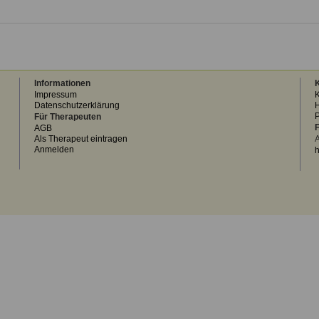
Informationen
K
Impressum
K
Datenschutzerklärung
H
Für Therapeuten
F
AGB
Als Therapeut eintragen
A
Anmelden
h