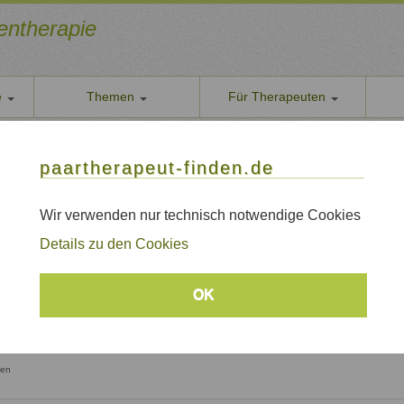
ientherapie
e
Themen
Für Therapeuten
Über u
ellerin(DGfS),Coach
paarther
paartherapeut-finden.de
HP), Systemaufstellerin(DGfS),Coach
Datens
Wir nehe
Wir verwenden nur technisch notwendige Cookies
chen, München
AGB
Details zu den Cookies
Allgeme
Impre
OK
Sitem
Links
hen