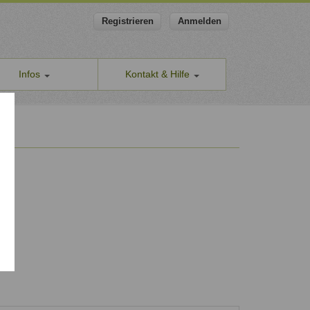
Registrieren
Anmelden
Infos
Kontakt & Hilfe
ns
Allgemeines Kontaktformular
apeut-finden.de
Hilfe & Supportanfragen
chutzerklärung
Wir sind gerne für Sie da.
men den Schutz Ihrer Daten ernst
Problem melden
Auch anonyme Meldung möglich
ine Geschäftsbedingungen
Formular zur Registrierung
ssum
Zum Registrierungsformular
ap