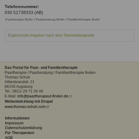
Ausbildungsinstitute
Telefonnummer:
Sitemap
Formular zur Registrierung
Familienthemen
Qualitätssicherung
030 51738333 (AB)
Fortbildungen
Links
Qualität unserer Therapeuten
Paartherapie Berlin / Paarberatung Berlin / Familientherapie Berlin
Information über Qualifikation
Systemischer Ansatz
Liste der Fachverbände
Ergänzende Angaben nach dem Telemediengesetz
Benutzername
*
Veranstaltungen
Seminare und Kurse
Passwort
*
Das Portal für Paar- und Familientherapie
Fortbildungen
Paartherapie / Paarberatung / Familientherapie finden
Thomas Schuh
vergessen?
Hillenbrandstr. 21
86156 Augsburg
Anmelden
Tel.: 0821/ 29 71 56 48
E-Mail:
info@paartherapeut-finden.de
(link
Webentwicklung mit Drupal
sends
www.thomas-schuh.com
(link
e-
is
mail)
external)
Informationen
Impressum
Datenschutzerklärung
Für Therapeuten
AGB