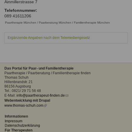
Ainmillerstrasse 7
Ausbildungsinstitute
Sitemap
Formular zur Registrierung
Familienthemen
Qualitätssicherung
Telefonnummer:
Fortbildungen
089 41611206
Links
Qualität unserer Therapeuten
Information über Qualifikation
Paartherapie München / Paarberatung München / Familientherapie München
Systemischer Ansatz
Liste der Fachverbände
Ergänzende Angaben nach dem Telemediengesetz
Benutzername
*
Veranstaltungen
Seminare und Kurse
Passwort
*
Fortbildungen
Das Portal für Paar- und Familientherapie
Paartherapie / Paarberatung / Familientherapie finden
vergessen?
Thomas Schuh
Hillenbrandstr. 21
Anmelden
86156 Augsburg
Tel.: 0821/ 29 71 56 48
E-Mail:
info@paartherapeut-finden.de
(link
Webentwicklung mit Drupal
sends
www.thomas-schuh.com
(link
e-
is
mail)
external)
Informationen
Impressum
Datenschutzerklärung
Für Therapeuten