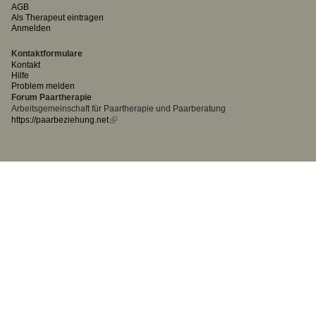
AGB
Als Therapeut eintragen
Anmelden
Kontaktformulare
Kontakt
Hilfe
Problem melden
Forum Paartherapie
Arbeitsgemeinschaft für Paartherapie und Paarberatung
https://paarbeziehung.net
(link
is
external)