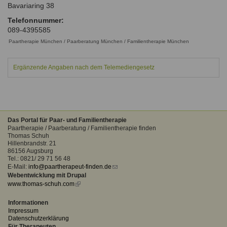
Bavariaring 38
Ausbildungsinstitute
Sitemap
Formular zur Registrierung
Familienthemen
Qualitätssicherung
Telefonnummer:
Fortbildungen
Links
089-4395585
Qualität unserer Therapeuten
Information über Qualifikation
Systemischer Ansatz
Paartherapie München / Paarberatung München / Familientherapie München
Liste der Fachverbände
Ergänzende Angaben nach dem Telemediengesetz
Benutzername
*
Veranstaltungen
Seminare und Kurse
Passwort
*
Fortbildungen
Das Portal für Paar- und Familientherapie
Paartherapie / Paarberatung / Familientherapie finden
vergessen?
Thomas Schuh
Anmelden
Hillenbrandstr. 21
86156 Augsburg
Tel.: 0821/ 29 71 56 48
E-Mail:
info@paartherapeut-finden.de
(link
Webentwicklung mit Drupal
sends
www.thomas-schuh.com
(link
e-
is
mail)
external)
Informationen
Impressum
Datenschutzerklärung
Für Therapeuten