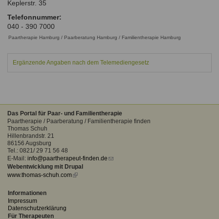
Keplerstr. 35
Ausbildungsinstitute
Sitemap
Formular zur Registrierung
Familienthemen
Qualitätssicherung
Telefonnummer:
Fortbildungen
040 - 390 7000
Links
Qualität unserer Therapeuten
Information über Qualifikation
Paartherapie Hamburg / Paarberatung Hamburg / Familientherapie Hamburg
Systemischer Ansatz
Liste der Fachverbände
Ergänzende Angaben nach dem Telemediengesetz
Benutzername
*
Veranstaltungen
Seminare und Kurse
Passwort
*
Fortbildungen
Das Portal für Paar- und Familientherapie
Paartherapie / Paarberatung / Familientherapie finden
vergessen?
Thomas Schuh
Hillenbrandstr. 21
Anmelden
86156 Augsburg
Tel.: 0821/ 29 71 56 48
E-Mail:
info@paartherapeut-finden.de
(link
Webentwicklung mit Drupal
sends
www.thomas-schuh.com
(link
e-
is
mail)
external)
Informationen
Impressum
Datenschutzerklärung
Für Therapeuten