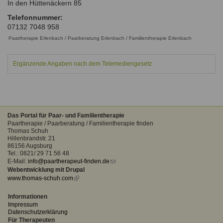
In den Hüttenäckern 85
Ausbildungsinstitute
Sitemap
Formular zur Registrierung
Familienthemen
Qualitätssicherung
Telefonnummer:
Fortbildungen
07132 7048 958
Links
Qualität unserer Therapeuten
Information über Qualifikation
Paartherapie Erlenbach / Paarberatung Erlenbach / Familientherapie Erlenbach
Systemischer Ansatz
Liste der Fachverbände
Ergänzende Angaben nach dem Telemediengesetz
Benutzername
*
Veranstaltungen
Seminare und Kurse
Passwort
*
Fortbildungen
Das Portal für Paar- und Familientherapie
Paartherapie / Paarberatung / Familientherapie finden
vergessen?
Thomas Schuh
Hillenbrandstr. 21
Anmelden
86156 Augsburg
Tel.: 0821/ 29 71 56 48
E-Mail:
info@paartherapeut-finden.de
(link
Webentwicklung mit Drupal
sends
www.thomas-schuh.com
(link
e-
is
mail)
external)
Informationen
Impressum
Datenschutzerklärung
Für Therapeuten