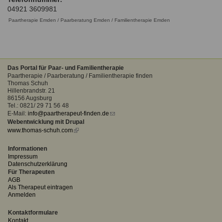
Ausbildungsinstitute
04921 3609981
Sitemap
Formular zur Registrierung
Familienthemen
Qualitätssicherung
Fortbildungen
Paartherapie Emden / Paarberatung Emden / Familientherapie Emden
Links
Qualität unserer Therapeuten
Information über Qualifikation
Systemischer Ansatz
Liste der Fachverbände
Das Portal für Paar- und Familientherapie
Paartherapie / Paarberatung / Familientherapie finden
Benutzername
*
Veranstaltungen
Thomas Schuh
Hillenbrandstr. 21
Seminare und Kurse
86156 Augsburg
Passwort
*
Tel.: 0821/ 29 71 56 48
Fortbildungen
E-Mail:
info@paartherapeut-finden.de
(link
Webentwicklung mit Drupal
sends
vergessen?
www.thomas-schuh.com
(link
e-
is
mail)
Anmelden
external)
Informationen
Impressum
Datenschutzerklärung
Für Therapeuten
AGB
Als Therapeut eintragen
Anmelden
Kontaktformulare
Kontakt