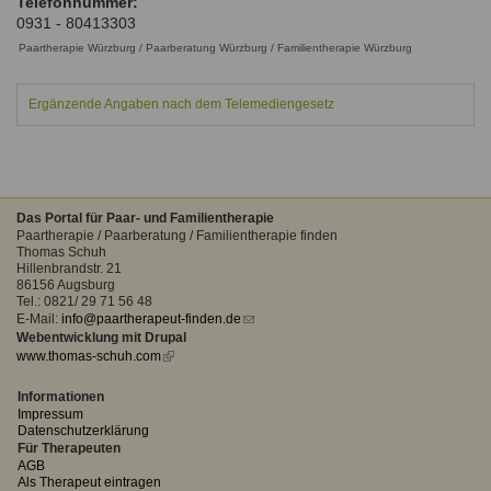
Telefonnummer:
Ausbildungsinstitute
0931 - 80413303
Sitemap
Formular zur Registrierung
Familienthemen
Qualitätssicherung
Fortbildungen
Paartherapie Würzburg / Paarberatung Würzburg / Familientherapie Würzburg
Links
Qualität unserer Therapeuten
Information über Qualifikation
Systemischer Ansatz
Ergänzende Angaben nach dem Telemediengesetz
Liste der Fachverbände
Benutzername
*
Veranstaltungen
Seminare und Kurse
Das Portal für Paar- und Familientherapie
Passwort
*
Paartherapie / Paarberatung / Familientherapie finden
Fortbildungen
Thomas Schuh
Hillenbrandstr. 21
vergessen?
86156 Augsburg
Tel.: 0821/ 29 71 56 48
Anmelden
E-Mail:
info@paartherapeut-finden.de
(link
Webentwicklung mit Drupal
sends
www.thomas-schuh.com
(link
e-
is
mail)
external)
Informationen
Impressum
Datenschutzerklärung
Für Therapeuten
AGB
Als Therapeut eintragen