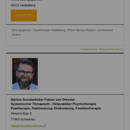
69121
Heidelberg
zum Profil
Einzugsgebiet: Paartherapie Heidelberg, Rhein-Neckar-Region, bundesweit
Online
Systemische Therapie/Beratung
Diplom Sozialarbeiter Fabian von Dressler
Systemischer Therapeuth , Heilpraktiker Psychotherapie
Paartherapie, Paarberatung, Eheberatung, Familientherapie
Hinterm Rain 6
77963
Schwanau
(link
fabianvondressler.de
is