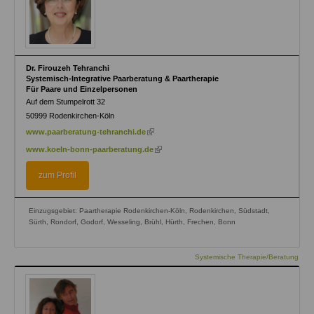
Dr. Firouzeh Tehranchi
Systemisch-Integrative Paarberatung & Paartherapie
Für Paare und Einzelpersonen
Auf dem Stumpelrott 32
50999
Rodenkirchen-Köln
(link
www.paarberatung-tehranchi.de
is
(link
www.koeln-bonn-paarberatung.de
external)
is
external)
zum Profil
Einzugsgebiet: Paartherapie Rodenkirchen-Köln, Rodenkirchen, Südstadt,
Sürth, Rondorf, Godorf, Wesseling, Brühl, Hürth, Frechen, Bonn
Systemische Therapie/Beratung