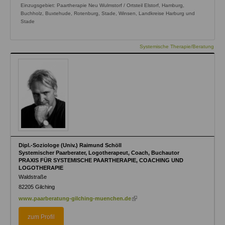
Einzugsgebiet: Paartherapie Neu Wulmstorf / Ortsteil Elstorf, Hamburg,
Buchholz, Buxtehude, Rotenburg, Stade, Winsen, Landkreise Harburg und
Stade
Systemische Therapie/Beratung
Dipl.-Soziologe (Univ.) Raimund Schöll
Systemischer Paarberater, Logotherapeut, Coach, Buchautor
PRAXIS FÜR SYSTEMISCHE PAARTHERAPIE, COACHING UND
LOGOTHERAPIE
Waldstraße
82205
Gilching
(link
www.paarberatung-gilching-muenchen.de
is
external)
zum Profil