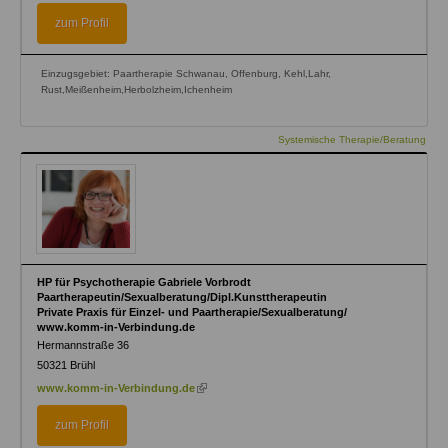
external)
zum Profil
Einzugsgebiet: Paartherapie Schwanau, Offenburg, Kehl,Lahr,
Rust,Meißenheim,Herbolzheim,Ichenheim
Systemische Therapie/Beratung
HP für Psychotherapie Gabriele Vorbrodt
Paartherapeutin/Sexualberatung/Dipl.Kunsttherapeutin
Private Praxis für Einzel- und Paartherapie/Sexualberatung/
www.komm-in-Verbindung.de
Hermannstraße 36
50321
Brühl
(link
www.komm-in-Verbindung.de
is
external)
zum Profil