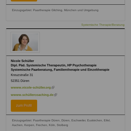
Einzugsgebiet: Paartherapie Gilching, München und Umgebung
Systemische Therapie/Beratung
Nicole Schüller
Dipl. Päd. Systemische Therapeutin, HP Psychotherapie
Systemische Paarberatung, Familientherapie und Einzeltherapie
Kreuzstraße 31
52351
Düren
(link
wwww.nicole-schüller.org
is
(link
wwww.schüllercoaching.de
external)
is
external)
zum Profil
Einzugsgebiet: Paartherapie Düren, Düren, Eschweiler, Euskirchen, Eifel,
Aachen, Kerpen, Frechen, Köln, Stolberg