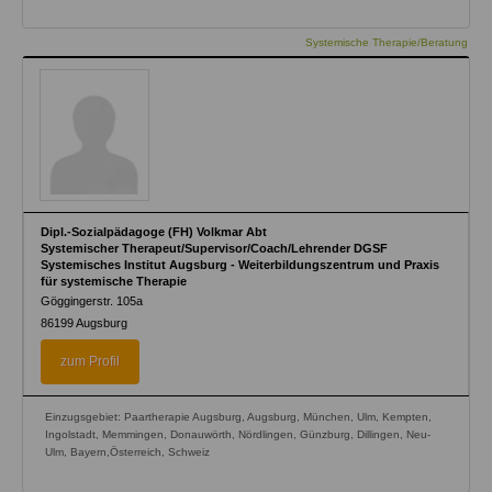
Systemische Therapie/Beratung
Dipl.-Sozialpädagoge (FH) Volkmar Abt
Systemischer Therapeut/Supervisor/Coach/Lehrender DGSF
Systemisches Institut Augsburg - Weiterbildungszentrum und Praxis
für systemische Therapie
Göggingerstr. 105a
86199
Augsburg
zum Profil
Einzugsgebiet: Paartherapie Augsburg, Augsburg, München, Ulm, Kempten,
Ingolstadt, Memmingen, Donauwörth, Nördlingen, Günzburg, Dillingen, Neu-
Ulm, Bayern,Österreich, Schweiz