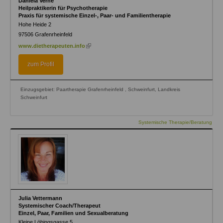
Daniela Verne
Heilpraktikerin für Psychotherapie
Praxis für systemische Einzel-, Paar- und Familientherapie
Hohe Heide 2
97506
Grafenrheinfeld
(link
www.dietherapeuten.info
is
external)
zum Profil
Einzugsgebiet: Paartherapie Grafenrheinfeld , Schweinfurt, Landkreis
Schweinfurt
Systemische Therapie/Beratung
Julia Vettermann
Systemischer Coach/Therapeut
Einzel, Paar, Familien und Sexualberatung
Kleine Löbingsgasse 5