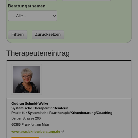
Ausbildungsinstitute
Beratungsthemen
Sitemap
Formular zur Registrierung
Familienthemen
Qualitätssicherung
Fortbildungen
Links
Qualität unserer Therapeuten
Information über Qualifikation
Systemischer Ansatz
Liste der Fachverbände
Filtern
Zurücksetzen
Veranstaltungen
Benutzername
*
Therapeuteneintrag
Seminare und Kurse
Fortbildungen
Passwort
*
vergessen?
Anmelden
Gudrun Schmid-Welke
Systemische Therapeutin/Beraterin
Praxis für Systemische Paartherapie/Krisenberatung/Coaching
Berger Strasse 200
60385
Frankfurt am Main
(link
www.praxiskrisenberatung.de
is