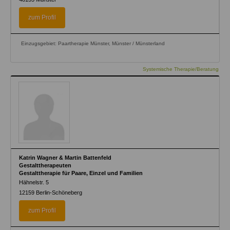
zum Profil
Einzugsgebiet: Paartherapie Münster, Münster / Münsterland
Systemische Therapie/Beratung
Katrin Wagner & Martin Battenfeld
Gestalttherapeuten
Gestalttherapie für Paare, Einzel und Familien
Hähnelstr. 5
12159
Berlin-Schöneberg
zum Profil