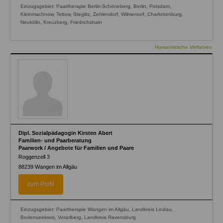
Einzugsgebiet: Paartherapie Berlin-Schöneberg, Berlin, Potsdam,
Kleinmachnow, Teltow, Steglitz, Zehlendorf, Wilmersorf, Charlottenburg,
Neukölln, Kreuzberg, Friedrichshain
Humanistische Verfahren
Dipl. Sozialpädagogin Kirsten Abert
Familien- und Paarberatung
Paarwork / Angebote für Familien und Paare
Roggenzell 3
88239
Wangen im Allgäu
zum Profil
Einzugsgebiet: Paartherapie Wangen im Allgäu, Landkreis Lindau,
Bodenseekreis, Vorarlberg, Landkreis Ravensburg