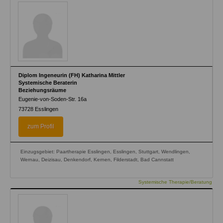
Diplom Ingeneurin (FH) Katharina Mittler
Systemische Beraterin
Beziehungsräume
Eugenie-von-Soden-Str. 16a
73728
Esslingen
zum Profil
Einzugsgebiet: Paartherapie Esslingen, Esslingen, Stuttgart, Wendlingen,
Wernau, Deizisau, Denkendorf, Kernen, Filderstadt, Bad Cannstatt
Systemische Therapie/Beratung