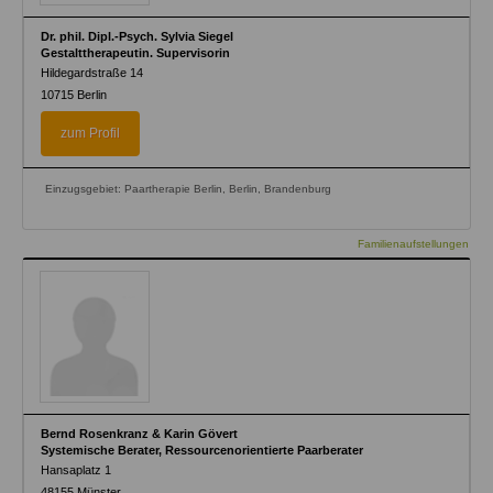
Dr. phil. Dipl.-Psych. Sylvia Siegel
Gestalttherapeutin. Supervisorin
Hildegardstraße 14
10715
Berlin
zum Profil
Einzugsgebiet: Paartherapie Berlin, Berlin, Brandenburg
Familienaufstellungen
Bernd Rosenkranz & Karin Gövert
Systemische Berater, Ressourcenorientierte Paarberater
Hansaplatz 1
48155
Münster