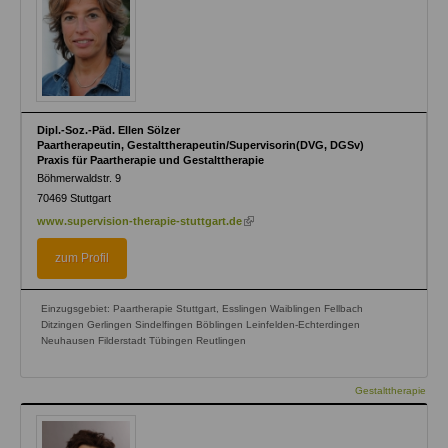
Dipl.-Soz.-Päd. Ellen Sölzer
Paartherapeutin, Gestalttherapeutin/Supervisorin(DVG, DGSv)
Praxis für Paartherapie und Gestalttherapie
Böhmerwaldstr. 9
70469
Stuttgart
(link
www.supervision-therapie-stuttgart.de
is
external)
zum Profil
Einzugsgebiet: Paartherapie Stuttgart, Esslingen Waiblingen Fellbach
Ditzingen Gerlingen Sindelfingen Böblingen Leinfelden-Echterdingen
Neuhausen Filderstadt Tübingen Reutlingen
Gestalttherapie