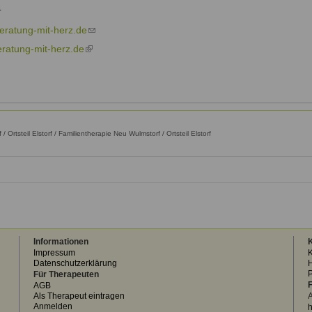
is
4
external)
eratung-mit-herz.de
(link
sends
ratung-mit-herz.de
(link
e-
is
mail)
external)
Ortsteil Elstorf / Familientherapie Neu Wulmstorf / Ortsteil Elstorf
Informationen
K
Impressum
K
Datenschutzerklärung
H
Für Therapeuten
F
AGB
Als Therapeut eintragen
A
Anmelden
h