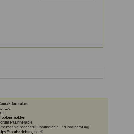
ontaktformulare
ontakt
ilfe
Problem melden
orum Paartherapie
rbeitsgemeinschaft für Paartherapie und Paarberatung
ttps://paarbeziehung.net
(link