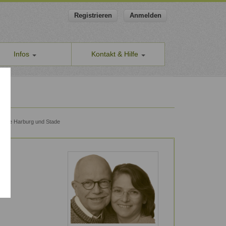
Registrieren
Anmelden
Infos
Kontakt & Hilfe
ns
Allgemeines Kontaktformular
apeut-finden.de
Hilfe & Supportanfragen
chutzerklärung
Wir sind gerne für Sie da.
men den Schutz Ihrer Daten ernst
Problem melden
kreise Harburg und Stade
Auch anonyme Meldung möglich
ine Geschäftsbedingungen
Formular zur Registrierung
ssum
Zum Registrierungsformular
ap