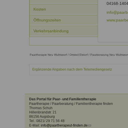
Kontakt
Angebot
04168-140
auf.
Kosten
Therapeutenliste
info@paarb
nach
Zum Kontaktformular
Öffnungszeiten
www.paarbe
Methode
Verkehrsanbindung
Therapeutenliste
nach
Themen
Paartherapie Neu Wulmstorf / Ortsteil Elstorf / Paarberatung Neu Wulmstorf / 
Ergänzende Angaben nach dem Telemediengesetz
Das Portal für Paar- und Familientherapie
Paartherapie / Paarberatung / Familientherapie finden
Thomas Schuh
Hillenbrandstr. 21
86156 Augsburg
Tel.: 0821/ 29 71 56 48
E-Mail:
info@paartherapeut-finden.de
(link