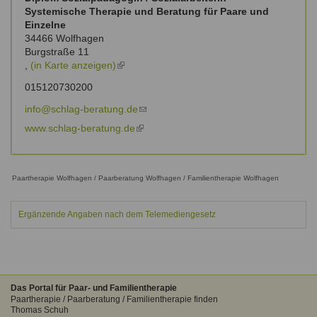
Systemische Therapie und Beratung für Paare und
Einzelne
34466
Wolfhagen
Burgstraße 11
,
(in Karte anzeigen)
(link
is
015120730200
external)
info@schlag-beratung.de
(link
sends
www.schlag-beratung.de
(link
e-
is
mail)
external)
Paartherapie Wolfhagen / Paarberatung Wolfhagen / Familientherapie Wolfhagen
Ergänzende Angaben nach dem Telemediengesetz
Das Portal für Paar- und Familientherapie
Paartherapie / Paarberatung / Familientherapie finden
Thomas Schuh