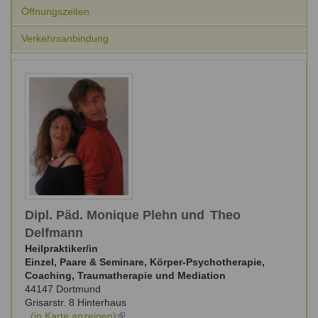
Ausbildungsinstitute
Öffnungszeiten
Sitemap
Formular zur Registrierung
Familienthemen
Qualitätssicherung
Fortbildungen
Verkehrsanbindung
Links
Qualität unserer Therapeuten
Information über Qualifikation
Systemischer Ansatz
Liste der Fachverbände
Benutzername
*
Veranstaltungen
Seminare und Kurse
Passwort
*
Fortbildungen
vergessen?
Anmelden
Dipl. Päd. Monique Plehn und
Theo
Delfmann
Heilpraktiker/in
Einzel, Paare & Seminare, Körper-Psychotherapie,
Coaching, Traumatherapie und Mediation
44147
Dortmund
Grisarstr. 8 Hinterhaus
,
(in Karte anzeigen)
(link