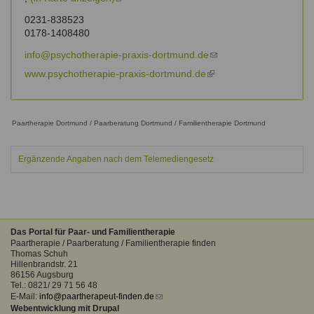
is
0231-838523
external)
0178-1408480
info@psychotherapie-praxis-dortmund.de
(link
sends
www.psychotherapie-praxis-dortmund.de
(link
e-
is
mail)
external)
Paartherapie Dortmund / Paarberatung Dortmund / Familientherapie Dortmund
Ergänzende Angaben nach dem Telemediengesetz
Das Portal für Paar- und Familientherapie
Paartherapie / Paarberatung / Familientherapie finden
Thomas Schuh
Hillenbrandstr. 21
86156 Augsburg
Tel.: 0821/ 29 71 56 48
E-Mail:
info@paartherapeut-finden.de
(link
Webentwicklung mit Drupal
sends