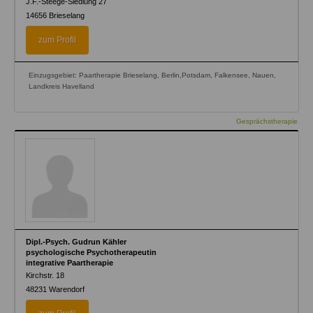
J.F.-Steege-Siedlung 27
14656
Brieselang
zum Profil
Einzugsgebiet: Paartherapie Brieselang, Berlin,Potsdam, Falkensee, Nauen,
Landkreis Havelland
Gesprächstherapie
Dipl.-Psych. Gudrun Kähler
psychologische Psychotherapeutin
integrative Paartherapie
Kirchstr. 18
48231
Warendorf