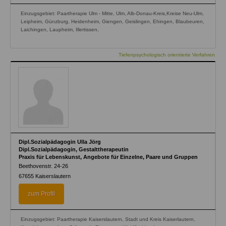
Einzugsgebiet: Paartherapie Ulm - Mitte, Ulm, Alb-Donau-Kreis,Kreise Neu-Ulm,
Leipheim, Günzburg, Heidenheim, Giengen, Geislingen, Ehingen, Blaubeuren,
Laichingen, Laupheim, Illertissen,
Tiefenpsychologisch orientierte Verfahren
Dipl.Sozialpädagogin Ulla Jörg
Dipl.Sozialpädagogin, Gestalttherapeutin
Praxis für Lebenskunst, Angebote für Einzelne, Paare und Gruppen
Beethovenstr. 24-26
67655
Kaiserslautern
zum Profil
Einzugsgebiet: Paartherapie Kaiserslautern, Stadt und Kreis Kaiserlautern,