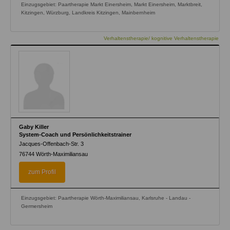
Einzugsgebiet: Paartherapie Markt Einersheim, Markt Einersheim, Marktbreit,
Kitzingen, Würzburg, Landkreis Kitzingen, Mainbernheim
Verhaltenstherapie/ kognitive Verhaltenstherapie
Gaby Killer
System-Coach und Persönlichkeitstrainer
Jacques-Offenbach-Str. 3
76744
Wörth-Maximiliansau
zum Profil
Einzugsgebiet: Paartherapie Wörth-Maximiliansau, Karlsruhe - Landau -
Germersheim