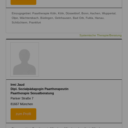
Einzugsgebiet: Paartherapie Köln, Köln, Düsseldorf, Bonn, Aachen, Wuppertal,
Olpe, Wächtersbach, Büdingen, Gelnhausen, Bad Orb, Fulda, Hanau,
Schlüchtern, Frankfurt
Systemische Therapie/Beratung
Irmi Jaud
Dipl. Sozialpädagogin Paartherapeutin
Paartherapie Sexualberatung
Pariser Straße 7
81667
München
zum Profil