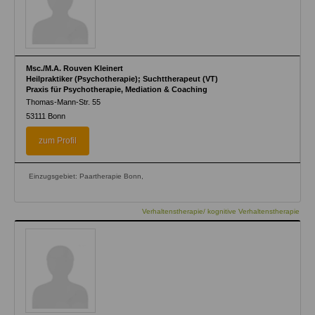
Msc./M.A. Rouven Kleinert
Heilpraktiker (Psychotherapie); Suchttherapeut (VT)
Praxis für Psychotherapie, Mediation & Coaching
Thomas-Mann-Str. 55
53111
Bonn
zum Profil
Einzugsgebiet: Paartherapie Bonn,
Verhaltenstherapie/ kognitive Verhaltenstherapie