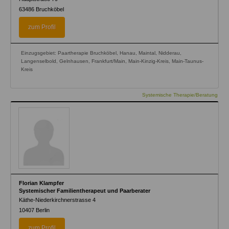
63486
Bruchköbel
zum Profil
Einzugsgebiet: Paartherapie Bruchköbel, Hanau, Maintal, Nidderau,
Langenselbold, Gelnhausen, Frankfurt/Main, Main-Kinzig-Kreis, Main-Taunus-
Kreis
Systemische Therapie/Beratung
Florian Klampfer
Systemischer Familientherapeut und Paarberater
Käthe-Niederkirchnerstrasse 4
10407
Berlin
zum Profil