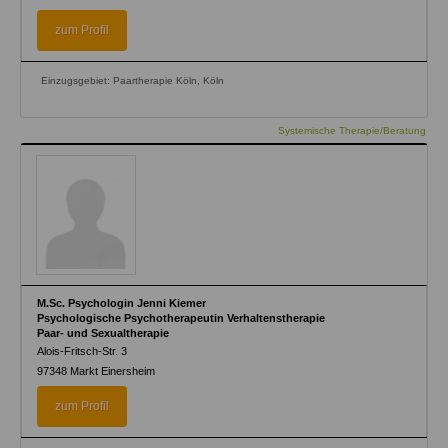
zum Profil
Einzugsgebiet: Paartherapie Köln, Köln
Systemische Therapie/Beratung
M.Sc. Psychologin Jenni Kiemer
Psychologische Psychotherapeutin Verhaltenstherapie
Paar- und Sexualtherapie
Alois-Fritsch-Str. 3
97348
Markt Einersheim
zum Profil