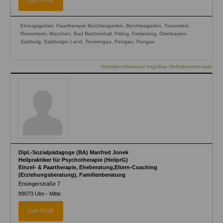
zum Profil
Einzugsgebiet: Paartherapie Berchtesgaden, Berchtesgaden, Traunstein,
Rosenheim, München, Bad Reichenhall, Piding, Freilassing, Oberbayern,
Salzburg, Salzburger Land, Tennengau, Pinzgau, Pongau
Verhaltenstherapie/ kognitive Verhaltenstherapie
Dipl.-Sozialpädagoge (BA) Manfred Jonek
Heilpraktiker für Psychotherapie (HeilprG)
Einzel- & Paartherapie, Eheberatung,Eltern-Coaching
(Erziehungsberatung), Familienberatung
Ensingerstraße 7
89073
Ulm - Mitte
zum Profil