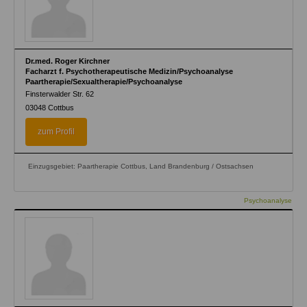
Dr.med. Roger Kirchner
Facharzt f. Psychotherapeutische Medizin/Psychoanalyse
Paartherapie/Sexualtherapie/Psychoanalyse
Finsterwalder Str. 62
03048
Cottbus
zum Profil
Einzugsgebiet: Paartherapie Cottbus, Land Brandenburg / Ostsachsen
Psychoanalyse