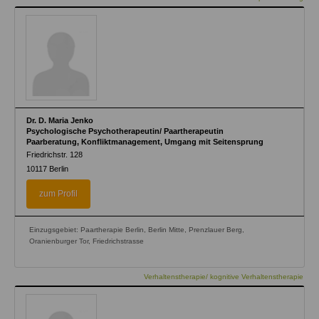
Dr. D. Maria Jenko
Psychologische Psychotherapeutin/ Paartherapeutin
Paarberatung, Konfliktmanagement, Umgang mit Seitensprung
Friedrichstr. 128
10117
Berlin
zum Profil
Einzugsgebiet: Paartherapie Berlin, Berlin Mitte, Prenzlauer Berg,
Oranienburger Tor, Friedrichstrasse
Verhaltenstherapie/ kognitive Verhaltenstherapie