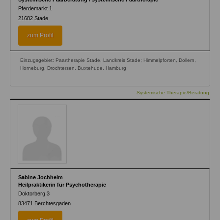
Pferdemarkt 1
21682
Stade
zum Profil
Einzugsgebiet: Paartherapie Stade, Landkreis Stade; Himmelpforten, Dollern,
Horneburg, Drochtersen, Buxtehude, Hamburg
Systemische Therapie/Beratung
Sabine Jochheim
Heilpraktikerin für Psychotherapie
Doktorberg 3
83471
Berchtesgaden