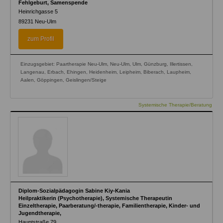
Fehlgeburt, Samenspende
Heinrichgasse 5
89231
Neu-Ulm
zum Profil
Einzugsgebiet: Paartherapie Neu-Ulm, Neu-Ulm, Ulm, Günzburg, Illertissen,
Langenau, Erbach, Ehingen, Heidenheim, Leipheim, Biberach, Laupheim,
Aalen, Göppingen, Geislingen/Steige
Systemische Therapie/Beratung
Diplom-Sozialpädagogin Sabine Kiy-Kania
Heilpraktikerin (Psychotherapie), Systemische Therapeutin
Einzeltherapie, Paarberatung/-therapie, Familientherapie, Kinder- und
Jugendtherapie,
Hauptstraße 79