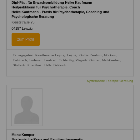
Dipl-Päd. für Erwachsenbildung Heike Kaufmann
Heilpraktikerin für Psychotherapie, Coach
Heike Kaufmann - Praxis für Psychotherapie, Coaching und
Psychologische Beratung
Kleiststraße 75
04157
Leipzig
zum Profil
Einzugsgebiet: Paartherapie Leipzig, Leipzig, Gohlis, Zentrum, Möckern,
Eutritzsch, Lindenau, Leutzsch, Schleußig, Plagwitz, Grünau, Markkleeberg,
Stötteritz, Knauthain, Halle, Delitzsch
Systemische Therapie/Beratung
Mone Kemper
Systemische Paar- und Familientherapeutin