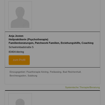
Anja Josten
Heilpraktikerin (Psychotherapie)
Familienberatungen, Patchwork Familien, Erziehungshilfe, Coaching
Schwimmbadstraße 5
83404
Ainring
zum Profil
Einzugsgebiet: Paartherapie Ainring, Freilassing, Bad Reichenhall,
Berchtesgaden, Salzburg
Systemische Therapie/Beratung