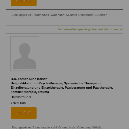
zum Profil
Einzugsgebiet: Paartherapie Warendorf, Münster, Osnabrück, Gütersloh
Verhaltenstherapie/ kognitive Verhaltenstherapie
B.A. Esther Aline Kaiser
Heilpraktikerin für Psychotherapie, Systemische Therapeutin
Einzelberatung und Einzeltherapie, Paarberatung und Paartherapie,
Familientherapie, Trauma
Hafenstraße 3
77694
Kehl
zum Profil
Einzugsgebiet: Paartherapie Kehl, Ortenaukreis, Offenburg, Willstätt,