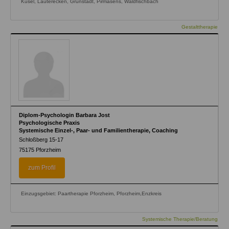
Kusel, Lauterecken, Grünstadt, Pirmasens, Waldfischbach
Gestalttherapie
Diplom-Psychologin Barbara Jost
Psychologische Praxis
Systemische Einzel-, Paar- und Familientherapie, Coaching
Schloßberg 15-17
75175
Pforzheim
zum Profil
Einzugsgebiet: Paartherapie Pforzheim, Pforzheim,Enzkreis
Systemische Therapie/Beratung