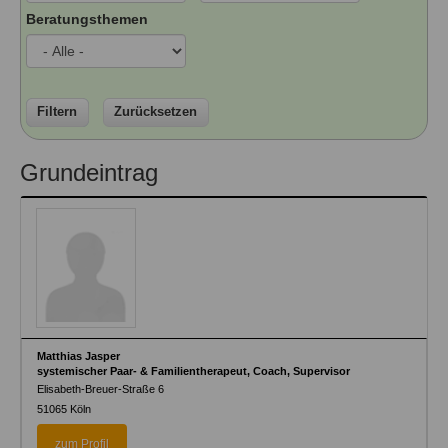
Ausbildungsinstitute
Beratungsthemen
Sitemap
Formular zur Registrierung
Familienthemen
Qualitätssicherung
Fortbildungen
Links
Qualität unserer Therapeuten
Information über Qualifikation
Systemischer Ansatz
Liste der Fachverbände
Filtern
Zurücksetzen
Veranstaltungen
Benutzername
*
Grundeintrag
Seminare und Kurse
Fortbildungen
Passwort
*
vergessen?
Anmelden
Matthias Jasper
systemischer Paar- & Familientherapeut, Coach, Supervisor
Elisabeth-Breuer-Straße 6
51065
Köln
zum Profil