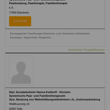
Paarberatung, Paartherapie, Familientherapie
k.A.
77955
Ettenheim
zum Profil
Einzugsgebiet: Paartherapie Ettenheim, Lahr, Ettenheim, Herbolzheim,
Kenzingen, Kippenheim, Ringsheim, ,
Systemische Therapie/Beratung
Dipl. Sozialarbeiterin Hanna Kerkhoff - Horsters
Systemische Paar- und Familientherapeutin
Syst. Beratung von Weiterbildungsteilnehmern i.A., Instiutsanbindung
Waldkauzweg 16
50997
Köln