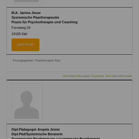
M.A. Janina Jesse
Systemische Paartherapeutin
Praxis für Psychotherapie und Coaching
Forstweg 24
24105
Kiel
zum Profil
Einzugsgebiet: Paartherapie Kiel,
Verhaltenstherapie/ kognitive Verhaltenstherapie
Dipl.Pädagogin Angela Jester
Dipl.Päd/Systemische Beraterin
Systemische Paarberatung / systemische Paartherapie