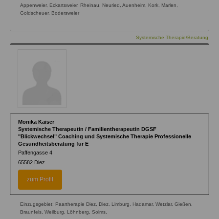
Appenweier, Eckartsweier, Rheinau, Neuried, Auenheim, Kork, Marlen,
Goldscheuer, Bodersweier
Systemische Therapie/Beratung
Monika Kaiser
Systemische Therapeutin / Familientherapeutin DGSF
"Blickwechsel" Coaching und Systemische Therapie Professionelle
Gesundheitsberatung für E
Paffengasse 4
65582
Diez
zum Profil
Einzugsgebiet: Paartherapie Diez, Diez, Limburg, Hadamar, Wetzlar, Gießen,
Braunfels, Weilburg, Löhnberg, Solms,