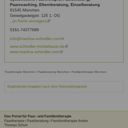
Paarcoaching, Elternberatung, Einzelberatung
81545
München
Geiselgasteigstr. 125 1. OG
,
(in Karte anzeigen)
(link
is
0151-74377689
external)
info@martina-schindler.com
(link
sends
www.schindler-montebauer.de
(link
e-
www.martina-schindler.com
(link
is
mail)
is
external)
external)
Paartherapie München / Paarberatung München / Familientherapie München
Ergänzende Angaben nach dem Telemediengesetz
Das Portal für Paar- und Familientherapie
Paartherapie / Paarberatung / Familientherapie finden
Thomas Schuh