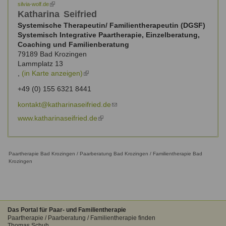
silvia-wolf.de
(link
is
Katharina
Seifried
external)
Systemische Therapeutin/ Familientherapeutin (DGSF)
Systemisch Integrative Paartherapie, Einzelberatung,
Coaching und Familienberatung
79189
Bad Krozingen
Lammplatz 13
,
(in Karte anzeigen)
(link
is
+49 (0) 155 6321 8441
external)
kontakt@katharinaseifried.de
(link
sends
www.katharinaseifried.de
(link
e-
is
mail)
external)
Paartherapie Bad Krozingen / Paarberatung Bad Krozingen / Familientherapie Bad
Krozingen
Das Portal für Paar- und Familientherapie
Paartherapie / Paarberatung / Familientherapie finden
Thomas Schuh