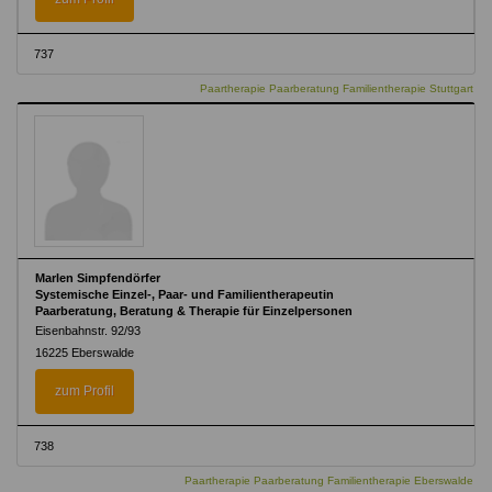
737
Paartherapie Paarberatung Familientherapie Stuttgart
Marlen Simpfendörfer
Systemische Einzel-, Paar- und Familientherapeutin
Paarberatung, Beratung & Therapie für Einzelpersonen
Eisenbahnstr. 92/93
16225 Eberswalde
zum Profil
738
Paartherapie Paarberatung Familientherapie Eberswalde