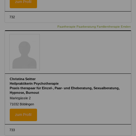
zum Profil
732
Paartherapie Paarberatung Familientherapie Emden
Christina Seitter
Heilpraktikerin Psychotherapie
Praxis therapaar für Einzel-, Paar- und Eheberatung, Sexualberatung,
Hypnose, Burnout
Marktgässle 2
71032 Böblingen
zum Profil
733