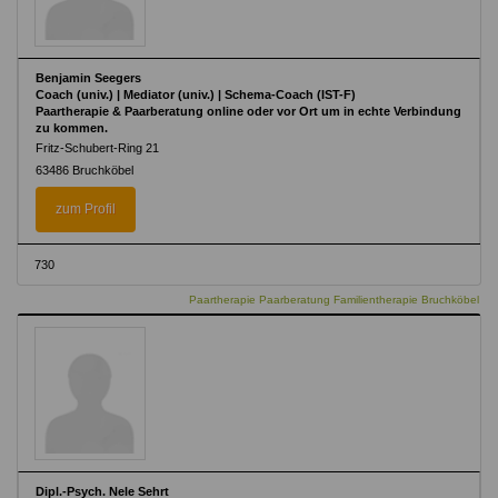
Benjamin Seegers
Coach (univ.) | Mediator (univ.) | Schema-Coach (IST-F)
Paartherapie & Paarberatung online oder vor Ort um in echte Verbindung
zu kommen.
Fritz-Schubert-Ring 21
63486 Bruchköbel
zum Profil
730
Paartherapie Paarberatung Familientherapie Bruchköbel
Dipl.-Psych. Nele Sehrt