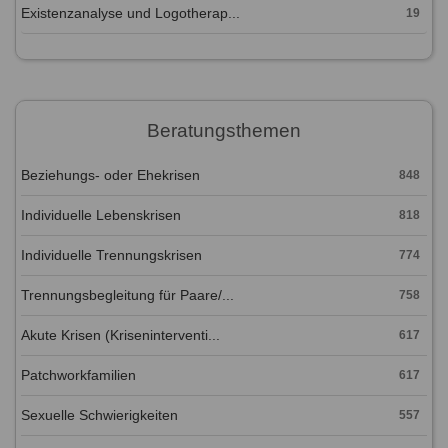
Existenzanalyse und Logotherap...
19
Beratungsthemen
Beziehungs- oder Ehekrisen
848
Individuelle Lebenskrisen
818
Individuelle Trennungskrisen
774
Trennungsbegleitung für Paare/...
758
Akute Krisen (Kriseninterventi...
617
Patchworkfamilien
617
Sexuelle Schwierigkeiten
557