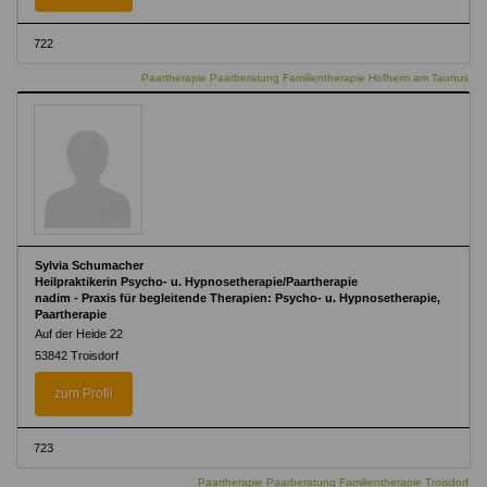
722
Paartherapie Paarberatung Familientherapie Hofheim am Taunus
Sylvia Schumacher
Heilpraktikerin Psycho- u. Hypnosetherapie/Paartherapie
nadim - Praxis für begleitende Therapien: Psycho- u. Hypnosetherapie,
Paartherapie
Auf der Heide 22
53842 Troisdorf
zum Profil
723
Paartherapie Paarberatung Familientherapie Troisdorf