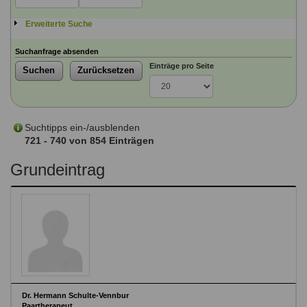
Ausbildungsinstitute
Sitemap
Formular zur Registrierung
Familienthemen
Qualitätssicherung
Erweiterte Suche
Fortbildungen
Links
Qualität unserer Therapeuten
Information über Qualifikation
Suchanfrage absenden
Systemischer Ansatz
Einträge pro Seite
Suchen
Zurücksetzen
Liste der Fachverbände
Veranstaltungen
Benutzername
*
Seminare und Kurse
Suchtipps ein-/ausblenden
Fortbildungen
721 - 740 von 854 Einträgen
Passwort
*
Grundeintrag
vergessen?
Anmelden
Dr. Hermann Schulte-Vennbur
Paartherapeut