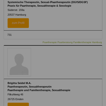
Systemische Therapeutin, Sexual-/Paartherapeutin (DGfS/DGSF)
Praxis für Paartherapie, Sexualtherapie & Sexologie
Süderstr. 159a
20537 Hamburg
zum Profil
731
Paartherapie Paarberatung Familientherapie Hamburg
Brigitta Seidel M.A.
Paartherapeutin, Sexualtherapeutin
Paartherapie und Familientherapie, Sexualtherapie
Filkuhlweg 46
26725 Emden