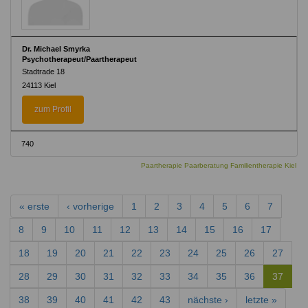
Dr. Michael Smyrka
Psychotherapeut/Paartherapeut
Stadtrade 18
24113 Kiel
zum Profil
740
Paartherapie Paarberatung Familientherapie Kiel
« erste
‹ vorherige
1
2
3
4
5
6
7
8
9
10
11
12
13
14
15
16
17
18
19
20
21
22
23
24
25
26
27
28
29
30
31
32
33
34
35
36
37
38
39
40
41
42
43
nächste ›
letzte »